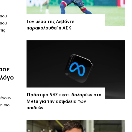
ειου
Τον μέσο της Λεβάντε
είου
παρακολουθεί η ΑΕΚ
τις
ασε
λόγο
Πρόστιμο 567 εκατ. δολαρίων στη
 έχουν
Meta για την ασφάλεια των
η πιο
παιδιών