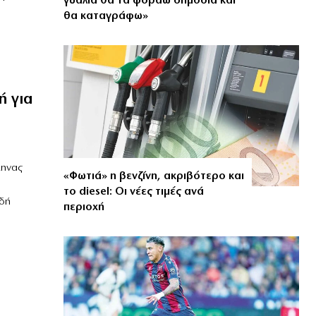
γυαλιά θα τα φοράω δημόσια και
θα καταγράφω»
ή για
ληνας
«Φωτιά» η βενζίνη, ακριβότερο και
το diesel: Οι νέες τιμές ανά
δή
περιοχή