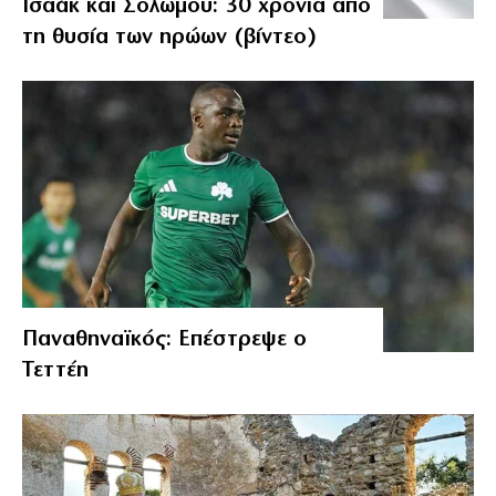
Ισαάκ και Σολωμού: 30 χρόνια από
τη θυσία των ηρώων (βίντεο)
Παναθηναϊκός: Επέστρεψε ο
Τεττέη