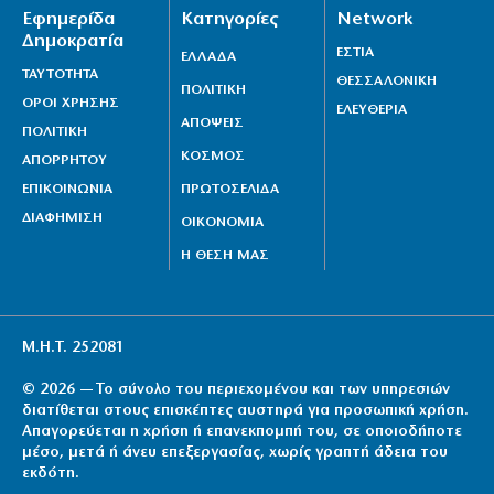
Εφημερίδα
Κατηγορίες
Network
Δημοκρατία
ΕΣΤΙΑ
ΕΛΛΑΔΑ
ΤΑΥΤΟΤΗΤΑ
ΘΕΣΣΑΛΟΝΙΚΗ
ΠΟΛΙΤΙΚΗ
ΟΡΟΙ ΧΡΗΣΗΣ
ΕΛΕΥΘΕΡΙΑ
ΑΠΟΨΕΙΣ
ΠΟΛΙΤΙΚΗ
ΚΟΣΜΟΣ
ΑΠΟΡΡΗΤΟΥ
ΕΠΙΚΟΙΝΩΝΙΑ
ΠΡΩΤΟΣΕΛΙΔΑ
ΔΙΑΦΗΜΙΣΗ
ΟΙΚΟΝΟΜΙΑ
Η ΘΕΣΗ ΜΑΣ
Μ.Η.Τ. 252081
© 2026 — Το σύνολο του περιεχομένου και των υπηρεσιών
διατίθεται στους επισκέπτες αυστηρά για προσωπική χρήση.
Απαγορεύεται η χρήση ή επανεκπομπή του, σε οποιοδήποτε
μέσο, μετά ή άνευ επεξεργασίας, χωρίς γραπτή άδεια του
εκδότη.