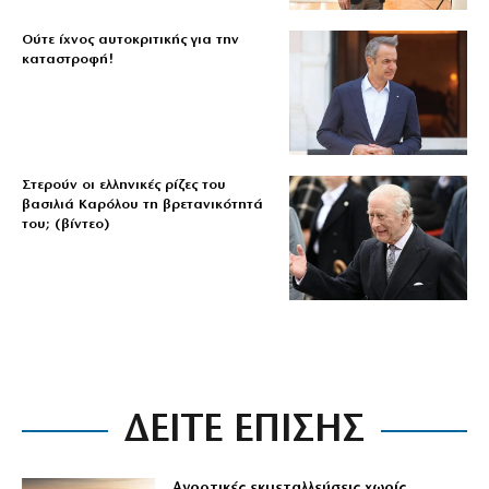
Ούτε ίχνος αυτοκριτικής για την
καταστροφή!
Στερούν οι ελληνικές ρίζες του
βασιλιά Καρόλου τη βρετανικότητά
του; (βίντεο)
ΔΕΙΤΕ ΕΠΙΣΗΣ
Αγροτικές εκμεταλλεύσεις χωρίς