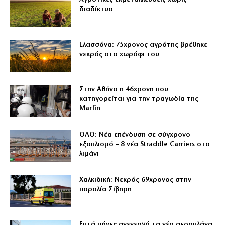
διαδίκτυο
Ελασσόνα: 75χρονος αγρότης βρέθηκε
νεκρός στο χωράφι του
Στην Αθήνα η 46χρονη που
κατηγορείται για την τραγωδία της
Marfin
ΟΛΘ: Νέα επένδυση σε σύγχρονο
εξοπλισμό – 8 νέα Straddle Carriers στο
λιμάνι
Χαλκιδική: Νεκρός 69χρονος στην
παραλία Σίβηρη
Επτά μήνες ανενεργά τα νέα αεροπλάνα