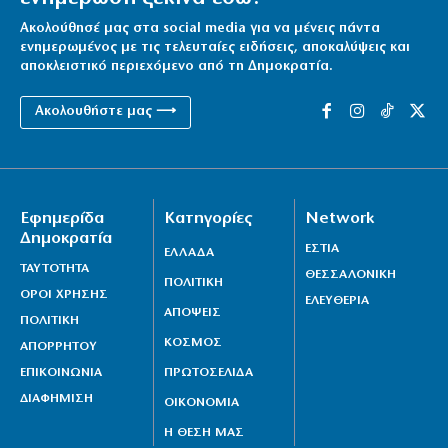
6|08|2026 | 16:25
Ακολούθησέ μας στα social media για να μένεις πάντα
ενημερωμένος με τις τελευταίες ειδήσεις, αποκαλύψεις και
ΓΣΕΕ: Τι ισχύει για την πληρωμή της αργίας του
αποκλειστικό περιεχόμενο από τη Δημοκρατία.
Δεκαπενταύγουστου
Ακολουθήστε μας ⟶
6|08|2026 | 16:20
Χαλκιδική: Πυρκαγιά στο Πόρτο Καρράς
6|08|2026 | 16:15
Εφημερίδα
Κατηγορίες
Network
Μόναχο: Ισόβια κάθειρξη σε 25χρονο Αφγανό για τη
Δημοκρατία
θανατηφόρα επίθεση σε διαδήλωση
ΕΣΤΙΑ
ΕΛΛΑΔΑ
ΤΑΥΤΟΤΗΤΑ
6|08|2026 | 16:10
ΘΕΣΣΑΛΟΝΙΚΗ
ΠΟΛΙΤΙΚΗ
ΟΡΟΙ ΧΡΗΣΗΣ
ΕΛΕΥΘΕΡΙΑ
ΑΠΟΨΕΙΣ
ΠΟΛΙΤΙΚΗ
ΚΟΣΜΟΣ
ΑΠΟΡΡΗΤΟΥ
ΕΠΙΚΟΙΝΩΝΙΑ
ΠΡΩΤΟΣΕΛΙΔΑ
ΔΙΑΦΗΜΙΣΗ
ΟΙΚΟΝΟΜΙΑ
Η ΘΕΣΗ ΜΑΣ