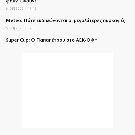
φουντώνουν!
6|08|2026 | 17:16
Meteo: Πότε εκδηλώνονται οι μεγαλύτερες πυρκαγιές
6|08|2026 | 17:15
Super Cup: Ο Παπαπέτρου στο ΑΕΚ-ΟΦΗ
6|08|2026 | 17:10
HELLENiQ ENERGY: Στα 393 ευρώ εκτινάχθηκε η
κερδοφορία της
6|08|2026 | 17:00
Στερούν οι ελληνικές ρίζες του Καρόλου τη
βρετανικότητά του; (βίντεο)
6|08|2026 | 16:58
Ουκρανία: Έξι νεκροί και δεκάδες τραυματίες από
νέα ρωσικά πλήγματα
6|08|2026 | 16:53