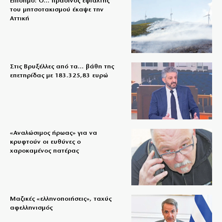
Επίσημο: Ο… πράσινος εφιάλτης
του μητσοτακισμού έκαψε την
Αττική
Στις Βρυξέλλες από τα… βάθη της
επετηρίδας με 183.325,83 ευρώ
«Aναλώσιμος ήρωας» για να
κρυφτούν οι ευθύνες ο
χαροκαμένος πατέρας
Μαζικές «ελληνοποιήσεις», ταχύς
αφελληνισμός