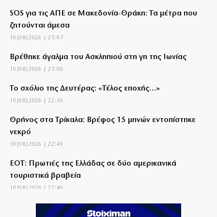
SOS για τις ΑΠΕ σε Μακεδονία-Θράκη: Τα μέτρα που
ζητούνται άμεσα
10|08|2026 | 23:07
Βρέθηκε άγαλμα του Ασκληπιού στη γη της Ιωνίας
10|08|2026 | 23:00
Το σχόλιο της Δευτέρας: «Τέλος εποχής…»
10|08|2026 | 22:50
Θρήνος στα Τρίκαλα: Βρέφος 15 μηνών εντοπίστηκε
νεκρό
10|08|2026 | 22:45
ΕΟΤ: Πρωτιές της Ελλάδας σε δύο αμερικανικά
τουριστικά βραβεία
10|08|2026 | 22:40
Όταν η μνήμη ενοχλεί και οι διακοπές συνεχίζονται…