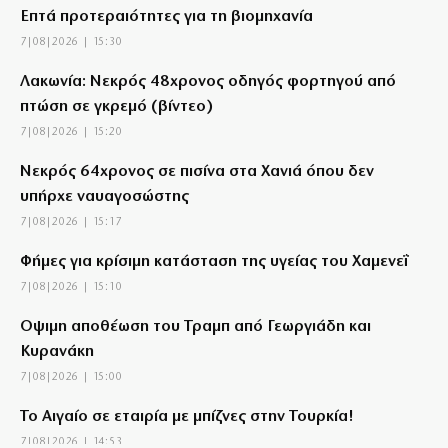
Επτά προτεραιότητες για τη βιομηχανία
7|08|2026 | 15:30
Λακωνία: Νεκρός 48χρονος οδηγός φορτηγού από
πτώση σε γκρεμό (βίντεο)
7|08|2026 | 15:20
Νεκρός 64χρονος σε πισίνα στα Χανιά όπου δεν
υπήρχε ναυαγοσώστης
7|08|2026 | 15:17
Φήμες για κρίσιμη κατάσταση της υγείας του Χαμενεΐ
7|08|2026 | 15:10
Οψιμη αποθέωση του Τραμπ από Γεωργιάδη και
Κυρανάκη
7|08|2026 | 15:00
Το Αιγαίο σε εταιρία με μπίζνες στην Τουρκία!
7|08|2026 | 14:53