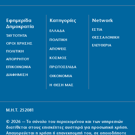
7|08|2026 | 13:32
Η Καρυστιανού μιλά για στοχοποίηση της «Ελπίδας»
Εφημερίδα
Κατηγορίες
Network
7|08|2026 | 13:30
Δημοκρατία
ΕΣΤΙΑ
ΕΛΛΑΔΑ
Δένδιας: Με το Διεθνές Δίκαιο η επίλυση των
ΤΑΥΤΟΤΗΤΑ
ΘΕΣΣΑΛΟΝΙΚΗ
ΠΟΛΙΤΙΚΗ
διαφορών
ΟΡΟΙ ΧΡΗΣΗΣ
ΕΛΕΥΘΕΡΙΑ
ΑΠΟΨΕΙΣ
7|08|2026 | 13:00
ΠΟΛΙΤΙΚΗ
ΚΟΣΜΟΣ
ΑΠΟΡΡΗΤΟΥ
ΕΠΙΚΟΙΝΩΝΙΑ
ΠΡΩΤΟΣΕΛΙΔΑ
ΔΙΑΦΗΜΙΣΗ
ΟΙΚΟΝΟΜΙΑ
Η ΘΕΣΗ ΜΑΣ
Μ.Η.Τ. 252081
© 2026 — Το σύνολο του περιεχομένου και των υπηρεσιών
διατίθεται στους επισκέπτες αυστηρά για προσωπική χρήση.
Απαγορεύεται η χρήση ή επανεκπομπή του, σε οποιοδήποτε