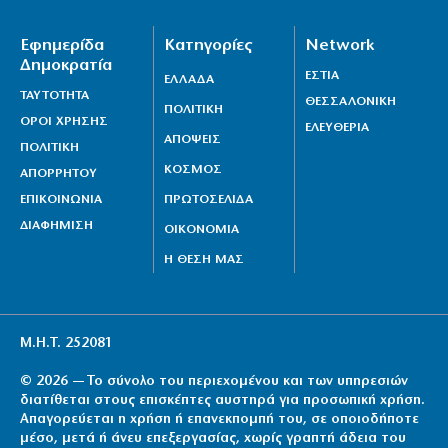
Εφημερίδα
Κατηγορίες
Network
Δημοκρατία
ΕΣΤΙΑ
ΕΛΛΑΔΑ
ΤΑΥΤΟΤΗΤΑ
ΘΕΣΣΑΛΟΝΙΚΗ
ΠΟΛΙΤΙΚΗ
ΟΡΟΙ ΧΡΗΣΗΣ
ΕΛΕΥΘΕΡΙΑ
ΑΠΟΨΕΙΣ
ΠΟΛΙΤΙΚΗ
ΚΟΣΜΟΣ
ΑΠΟΡΡΗΤΟΥ
ΕΠΙΚΟΙΝΩΝΙΑ
ΠΡΩΤΟΣΕΛΙΔΑ
ΔΙΑΦΗΜΙΣΗ
ΟΙΚΟΝΟΜΙΑ
Η ΘΕΣΗ ΜΑΣ
Μ.Η.Τ. 252081
© 2026 — Το σύνολο του περιεχομένου και των υπηρεσιών
διατίθεται στους επισκέπτες αυστηρά για προσωπική χρήση.
Απαγορεύεται η χρήση ή επανεκπομπή του, σε οποιοδήποτε
μέσο, μετά ή άνευ επεξεργασίας, χωρίς γραπτή άδεια του