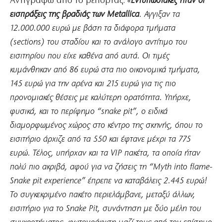
Αντιγράφω από το ρεπορτάζ:
«
Εντυπωσιακές ήταν οι
εισπράξεις της βραδιάς των Metallica
. Αγγιξαν τα
12.000.000 ευρώ με βάση τα διάφορα τμήματα
(sections) του σταδίου και το ανάλογο αντίτιμο του
εισιτηρίου που είχε καθένα από αυτά. Οι τιμές
κυμάνθηκαν από 86 ευρώ στα πιο οικονομικά τμήματα,
145 ευρώ για την αρένα και 215 ευρώ για τις πιο
προνομιακές θέσεις με καλύτερη ορατότητα. Υπήρχε,
φυσικά, και το περίφημο “snake pit”, ο ειδικά
διαμορφωμένος χώρος στο κέντρο της σκηνής, όπου το
εισιτήριο άρχιζε από τα 550 και έφτανε μέχρι τα 775
ευρώ. Τέλος, υπήρχαν και τα VIP πακέτα, τα οποία ήταν
πολύ πιο ακριβά, αφού για να ζήσεις τη “Myth into flame-
Snake pit experience” έπρεπε να καταβάλεις 2.445 ευρώ!
Το συγκεκριμένο πακέτο περιελάμβανε, μεταξύ άλλων,
εισιτήριο για το Snake Pit, συνάντηση με δύο μέλη του