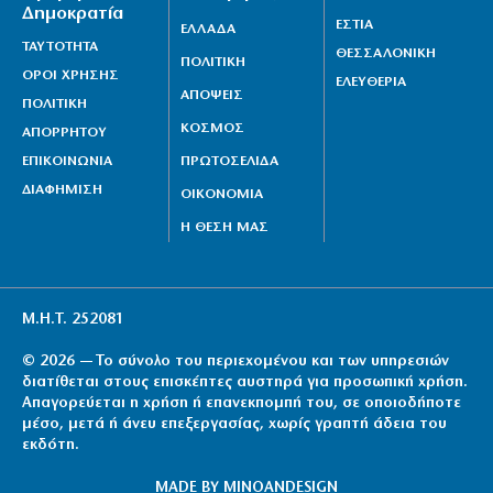
Δημοκρατία
ΕΣΤΙΑ
ΕΛΛΑΔΑ
ΤΑΥΤΟΤΗΤΑ
ΘΕΣΣΑΛΟΝΙΚΗ
ΠΟΛΙΤΙΚΗ
ΟΡΟΙ ΧΡΗΣΗΣ
ΕΛΕΥΘΕΡΙΑ
ΑΠΟΨΕΙΣ
ΠΟΛΙΤΙΚΗ
ΚΟΣΜΟΣ
ΑΠΟΡΡΗΤΟΥ
ΕΠΙΚΟΙΝΩΝΙΑ
ΠΡΩΤΟΣΕΛΙΔΑ
ΔΙΑΦΗΜΙΣΗ
ΟΙΚΟΝΟΜΙΑ
Η ΘΕΣΗ ΜΑΣ
Μ.Η.Τ. 252081
© 2026 — Το σύνολο του περιεχομένου και των υπηρεσιών
διατίθεται στους επισκέπτες αυστηρά για προσωπική χρήση.
Απαγορεύεται η χρήση ή επανεκπομπή του, σε οποιοδήποτε
μέσο, μετά ή άνευ επεξεργασίας, χωρίς γραπτή άδεια του
εκδότη.
MADE BY
MINOANDESIGN