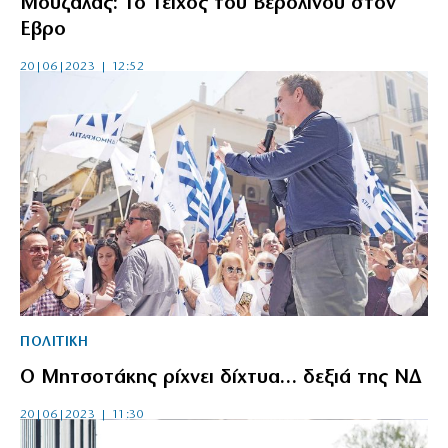
Μουζάλας: Το Τείχος του Βερολίνου στον
Εβρο
20|06|2023 | 12:52
ΠΟΛΙΤΙΚΗ
Ο Μητσοτάκης ρίχνει δίχτυα… δεξιά της ΝΔ
20|06|2023 | 11:30