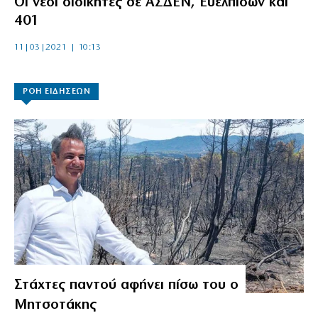
Οι νέοι διοικητές σε ΑΣΔΕΝ, Ευελπίδων και
401
11|03|2021 | 10:13
ΡΟΗ ΕΙΔΗΣΕΩΝ
Στάχτες παντού αφήνει πίσω του ο
Μητσοτάκης