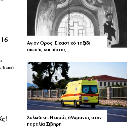
-16
Αγιον Ορος: Εικαστικό ταξίδι
σιωπής και πίστης
κε
 Τελικά
Χαλκιδική: Νεκρός 69χρονος στην
ές!
παραλία Σίβηρη