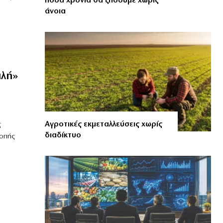
πόσα χρόνια θα ζήσουμε χωρίς
άνοια
ιλή»
Αγροτικές εκμεταλλεύσεις χωρίς
ς
διαδίκτυο
ροπής