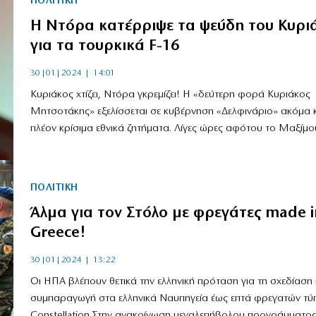
ΠΟΛΙΤΙΚΗ
Η Ντόρα κατέρριψε τα ψεύδη του Κυρι
για τα τουρκικά F-16
30|01|2024 | 14:01
Κυριάκος χτίζει, Ντόρα γκρεμίζει! Η «δεύτερη φορά Κυριάκος
Μητσοτάκης» εξελίσσεται σε κυβέρνηση «Δελφινάριο» ακόμα κ
πλέον κρίσιμα εθνικά ζητήματα. Λίγες ώρες αφότου το Μαξίμου
ΠΟΛΙΤΙΚΗ
Άλμα για τον Στόλο με φρεγάτες made i
Greece!
30|01|2024 | 13:22
Οι ΗΠΑ βλέπουν θετικά την ελληνική πρόταση για τη σχεδίαση 
συμπαραγωγή στα ελληνικά Ναυπηγεία έως επτά φρεγατών τύ
Constellation Στην ανακοίνωση μεγαλεπήβολου προγράμματος.