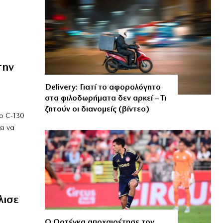
την
Delivery: Γιατί το αφορολόγητο
στα φιλοδωρήματα δεν αρκεί – Τι
ζητούν οι διανομείς (βίντεο)
ο C-130
ει να
λισε
Ο Ορτέγκα αποχαιρέτησε τον