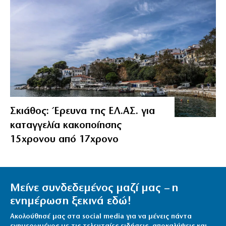
Σκιάθος: Έρευνα της ΕΛ.ΑΣ. για
καταγγελία κακοποίησης
15χρονου από 17χρονο
Μείνε συνδεδεμένος μαζί μας – η
ενημέρωση ξεκινά εδώ!
Ακολούθησέ μας στα social media για να μένεις πάντα