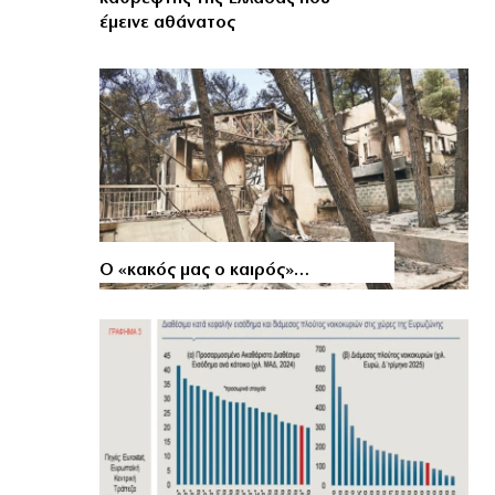
έμεινε αθάνατος
Ο «κακός μας ο καιρός»…