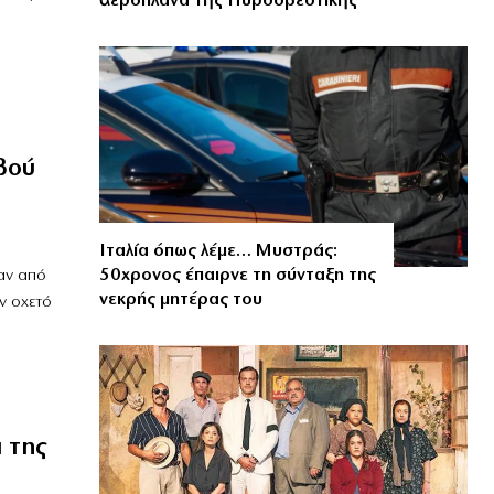
ἀεροπλάνα τῆς Πυροσβεστικῆς
βού
Ιταλία όπως λέμε… Μυστράς:
50χρονος έπαιρνε τη σύνταξη της
αν από
νεκρής μητέρας του
ν οχετό
 της