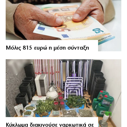
Μόλις 815 ευρώ η μέση σύνταξη
Κύκλωμα διακινούσε ναρκωτικά σε