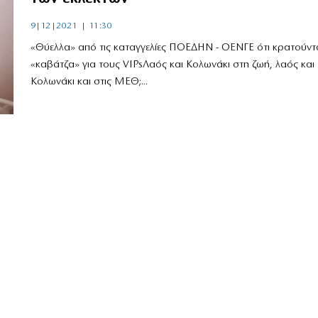
9|12|2021 | 11:30
«Θύελλα» από τις καταγγελίες ΠΟΕΔΗΝ - ΟΕΝΓΕ ότι κρατούντα
«καβάτζα» για τους VIPsΛαός και Κολωνάκι στη ζωή, λαός και
Κολωνάκι και στις ΜΕΘ;...