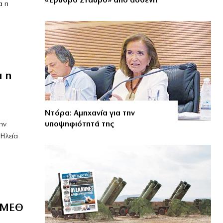
«Ερυθρό Σταυρό» από ασθενή
α η
 η
Ντόρα: Αμηχανία για την
υποψηφιότητά της
ην
 Ηλεία
ς MEΘ