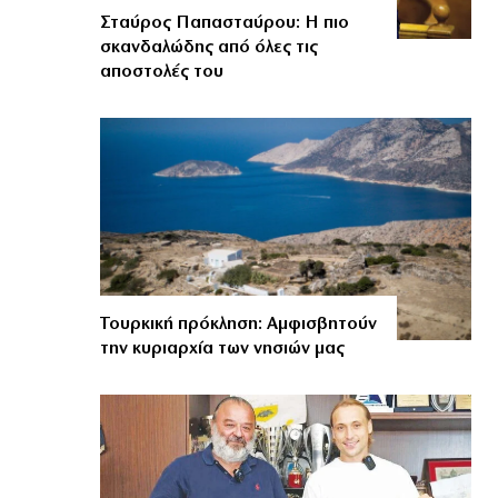
Σταύρος Παπασταύρου: Η πιο
σκανδαλώδης από όλες τις
αποστολές του
Τουρκική πρόκληση: Αμφισβητούν
την κυριαρχία των νησιών μας