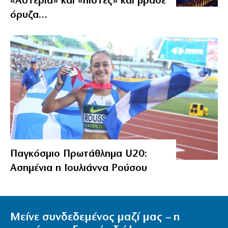
«Αστέρια» και «πίστες» και βράσε
όρυζα…
Παγκόσμιο Πρωτάθλημα U20:
Ασημένια η Ιουλιάννα Ρούσου
Μείνε συνδεδεμένος μαζί μας – η