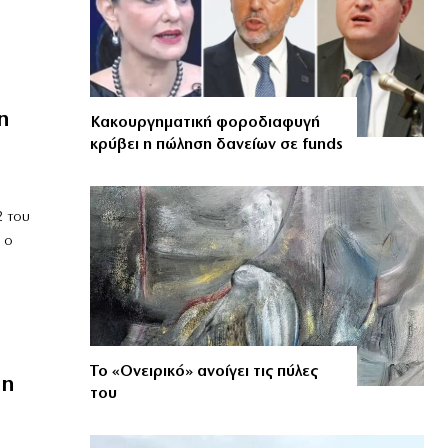
η
Κακουργηματική φοροδιαφυγή
κρύβει η πώληση δανείων σε funds
2 του
 ο
Το «Ονειρικό» ανοίγει τις πύλες
τη
του