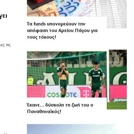
γει
Τα funds υπονομεύουν την
απόφαση του Αρείου Πάγου για
τους τόκους!
ς τις
Έκανε… δύσκολη τη ζωή του ο
Παναθηναϊκός!