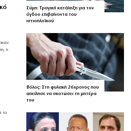
κό
Σύμη: Τραγική κατάληξη για τον
όγδοο επιβαίνοντα του
ιστιοπλοϊκού
τικών
η, η
Βόλος: Στη φυλακή 26χρονος που
απείλησε να σκοτώσει τη μητέρα
του
ε το