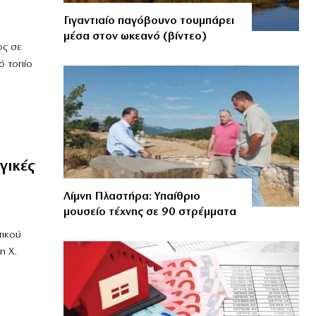
Γιγαντιαίο παγόβουνο τουμπάρει
μέσα στον ωκεανό (βίντεο)
ος σε
ό τοπίο
γικές
Λίμνη Πλαστήρα: Υπαίθριο
μουσείο τέχνης σε 90 στρέμματα
τικού
η Χ.