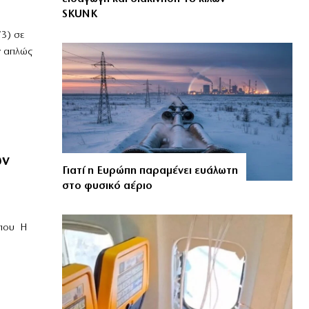
SKUNK
/3) σε
ν απλώς
ων
Γιατί η Ευρώπη παραμένει ευάλωτη
στο φυσικό αέριο
λπου Η