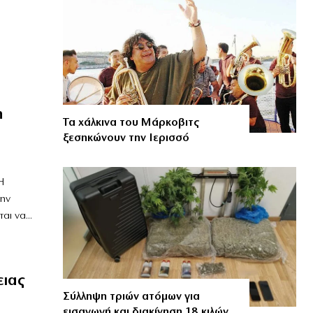
η
Τα χάλκινα του Μάρκοβιτς
ξεσηκώνουν την Ιερισσό
Η
την
ι να...
ειας
Σύλληψη τριών ατόμων για
εισαγωγή και διακίνηση 18 κιλών