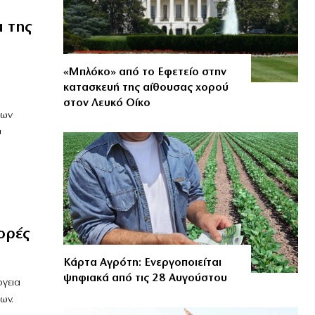
α της
«Μπλόκο» από το Εφετείο στην
κατασκευή της αίθουσας χορού
στον Λευκό Οίκο
των
υ
ορές
Κάρτα Αγρότη: Ενεργοποιείται
ψηφιακά από τις 28 Αυγούστου
ργεια
ων.