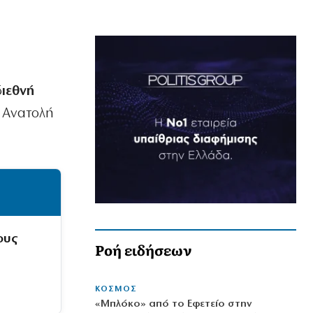
δ
ιεθνή
η Ανατολή
ους
Ροή ειδήσεων
ΚΟΣΜΟΣ
«Μπλόκο» από το Εφετείο στην