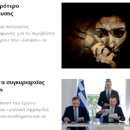
ιρότερο
ευσης
ιμα πατριώτης
μφωνίες για το περιβόητο
πρου που «έκοψαν» οι
α συγκυριαρχίας
η
άκιση του έργου
και «γαλλική σφραγίδα
υπα συνθήματα και σε