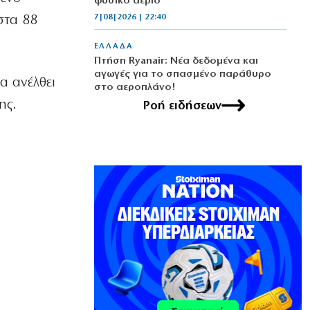
φυσικό αέριο
7|08|2026 | 22:40
στα 88
ΕΛΛΑΔΑ
Πτήση Ryanair: Νέα δεδομένα και
αγωγές για το σπασμένο παράθυρο
α ανέλθει
στο αεροπλάνο!
ης.
7|08|2026 | 22:35
Ροή ειδήσεων
ΠΟΛΙΤΙΣΜΟΣ
Ριζοσπαστική «Αντιγόνη» συναντά τον
σύγχρονο χορό στην Επίδαυρο
7|08|2026 | 22:30
ΕΛΛΑΔΑ
Ρομά εμβόλιζε επανειλημμένα
σταθμευμένο όχημα μετά από καβγά
(βίντεο)
7|08|2026 | 22:20
ΟΙΚΟΝΟΜΙΑ
CVC: Στο 1,1 δισ. € η τιμή εκκίνησης