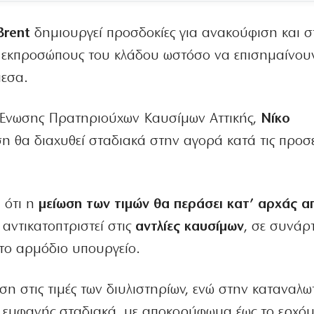
Brent
δημιουργεί προσδοκίες για ανακούφιση και σ
ς εκπροσώπους του κλάδου ωστόσο να επισημαίνου
μεσα.
Ένωσης Πρατηριούχων Καυσίμων Αττικής,
Νίκο
η θα διαχυθεί σταδιακά στην αγορά κατά τις προσε
ι ότι η
μείωση των τιμών θα περάσει κατ’ αρχάς α
 αντικατοπτριστεί στις
αντλίες καυσίμων
, σε συνάρ
ι το αρμόδιο υπουργείο.
ση στις τιμές των διυλιστηρίων, ενώ στην καταναλω
ι εμφανής σταδιακά, με αποκορύφωμα έως το ερχό