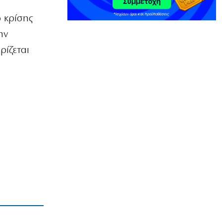
για 3 νέα πωλητήρια
 κρίσης
7|08|2026 | 22:15
ην
ΑΘΛΗΤΙΚΑ
ρίζεται
Ολυμπιακός: Έγινε «ερυθρολεύκος» ο
γιος του Ζιοβάνι
7|08|2026 | 22:10
ΕΛΛΑΔΑ
Μαρούσι: Συνελήφθη 35χρονος με
ναρκωτικά σε προαύλιο σχολείου
7|08|2026 | 21:50
ΟΙΚΟΝΟΜΙΑ
«Χαστούκι» ΟΟΣΑ στην κυβέρνηση:
Τελευταία η Ελλάδα στο εισόδημα
7|08|2026 | 21:40
ΕΛΛΑΔΑ
Πάνω από 1.500 έλεγχοι σε 300
παραλίες – Χαλκιδική: Ρεκόρ