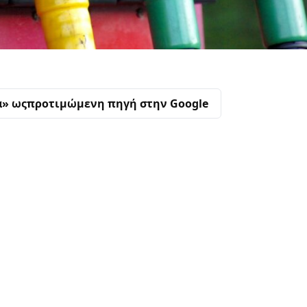
α» ως
προτιμώμενη πηγή στην Google