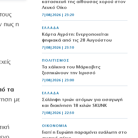
κατασκευή της αίθουσας χορού στον
Λευκό Οίκο
τους
7|08|2026 | 23:20
ν πως η
ΕΛΛΑΔΑ
Κάρτα Αγρότη: Ενεργοποιείται
ψηφιακά από τις 28 Αυγούστου
7|08|2026 | 23:10
ΠΟΛΙΤΙΣΜΟΣ
χείς
Τα χάλκινα του Μάρκοβιτς
ξεσηκώνουν την Ιερισσό
7|08|2026 | 23:00
πό τα
ΕΛΛΑΔΑ
τηση με
Σύλληψη τριών ατόμων για εισαγωγή
και διακίνηση 18 κιλών SKUNK
7|08|2026 | 22:50
ΟΙΚΟΝΟΜΙΑ
τική
Γιατί η Ευρώπη παραμένει ευάλωτη στο
μενο