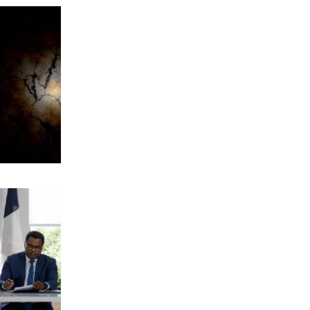
αυθαιρεσιών!
7|08|2026 | 21:40
ΠΑΡΑΠΟΛΙΤΙΚΑ
Μεταναστευτικό, φωτιές και
κυβερνητική διαχείριση
7|08|2026 | 21:30
ΕΛΛΑΔΑ
Χανιά: Αναστέλλονται τα τακτικά
ραντεβού αγγειοχειρουργού λόγω
κλοπής
7|08|2026 | 21:20
ΕΛΛΑΔΑ
Εμφύλιος στις λαϊκές αγορές
7|08|2026 | 21:10
ΗΡΕΜΟΛΟΓΙΟ
Ασύστολο… πρωθυπουργικό δούλεμα
πάνω στις στάχτες της Αττικής