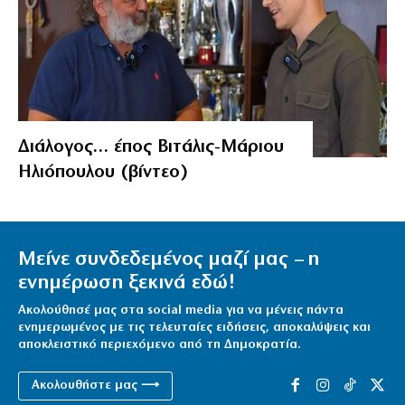
Διάλογος… έπος Βιτάλις-Μάριου
Ηλιόπουλου (βίντεο)
Μείνε συνδεδεμένος μαζί μας – η
ενημέρωση ξεκινά εδώ!
Ακολούθησέ μας στα social media για να μένεις πάντα
ενημερωμένος με τις τελευταίες ειδήσεις, αποκαλύψεις και
αποκλειστικό περιεχόμενο από τη Δημοκρατία.
Ακολουθήστε μας ⟶