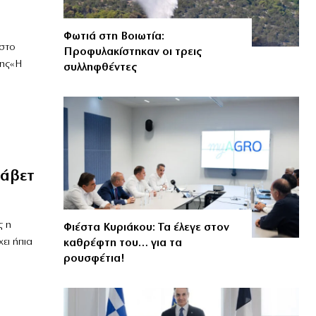
Φωτιά στη Βοιωτία:
 στο
Προφυλακίστηκαν οι τρεις
της«Η
συλληφθέντες
σάβετ
ς η
Φιέστα Κυριάκου: Τα έλεγε στον
ει ήπια
καθρέφτη του… για τα
ρουσφέτια!