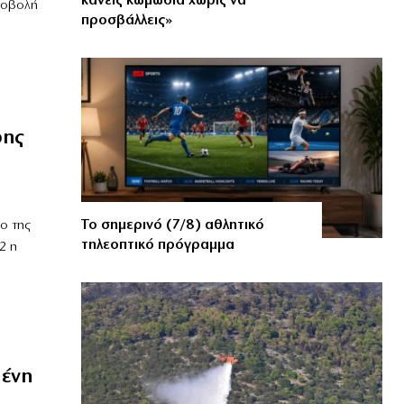
κάνεις κωμωδία χωρίς να
ροβολή
προσβάλλεις»
ρης
Το σημερινό (7/8) αθλητικό
ο της
τηλεοπτικό πρόγραμμα
2 η
μένη