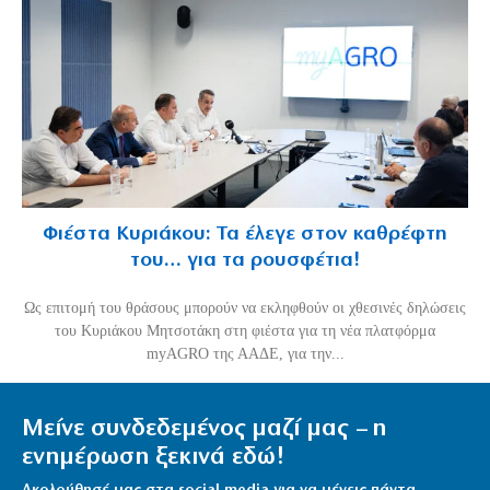
Φιέστα Κυριάκου: Τα έλεγε στον καθρέφτη
του… για τα ρουσφέτια!
Ως επιτομή του θράσους μπορούν να εκληφθούν οι χθεσινές δηλώσεις
του Κυριάκου Μητσοτάκη στη φιέστα για τη νέα πλατφόρμα
myAGRO της ΑΑΔΕ, για την...
Μείνε συνδεδεμένος μαζί μας – η
ενημέρωση ξεκινά εδώ!