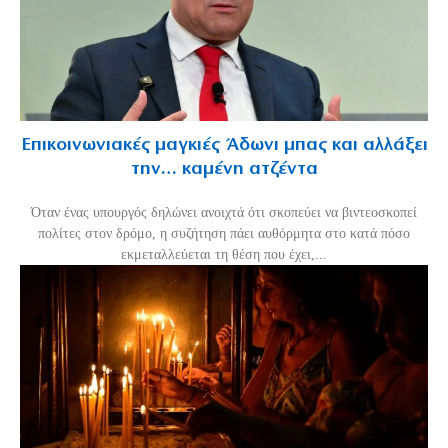
Επικοινωνιακές μαγκιές Άδωνι μπας και αλλάξει
την… καμένη ατζέντα
Όταν ένας υπουργός δηλώνει ανοιχτά ότι σκοπεύει να βιντεοσκοπεί
πολίτες στον δρόμο, η συζήτηση πάει αυθόρμητα στο κατά πόσο
εκμεταλλεύεται τη θέση που έχει,...