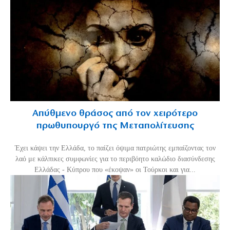
Απύθμενο θράσος από τον χειρότερο
πρωθυπουργό της Μεταπολίτευσης
Έχει κάψει την Ελλάδα, το παίζει όψιμα πατριώτης εμπαίζοντας τον
λαό με κάλπικες συμφωνίες για το περιβόητο καλώδιο διασύνδεσης
Ελλάδας - Κύπρου που «έκοψαν» οι Τούρκοι και για...