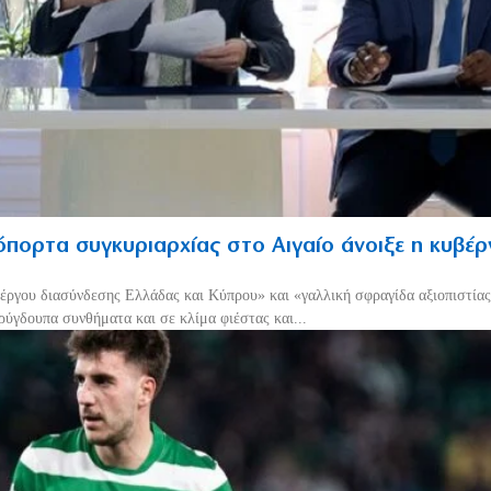
πορτα συγκυριαρχίας στο Αιγαίο άνοιξε η κυβέ
έργου διασύνδεσης Ελλάδας και Κύπρου» και «γαλλική σφραγίδα αξιοπιστίας
ρύγδουπα συνθήματα και σε κλίμα φιέστας και...