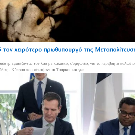
 τον χειρότερο πρωθυπουργό της Μεταπολίτευσ
ριώτης εμπαίζοντας τον λαό με κάλπικες συμφωνίες για το περιβόητο καλώδι
δας - Κύπρου που «έκοψαν» οι Τούρκοι και για...