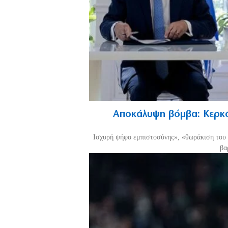
Αποκάλυψη βόμβα: Κερκό
Ισχυρή ψήφο εμπιστοσύνης», «θωράκιση του 
βα