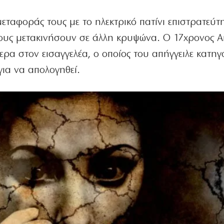
μεταφοράς τους με το ηλεκτρικό πατίνι επιστρατεύτ
τους μετακινήσουν σε άλλη κρυψώνα. Ο 17χρονος Α
α στον εισαγγελέα, ο οποίος του απήγγειλε κατηγο
για να απολογηθεί.