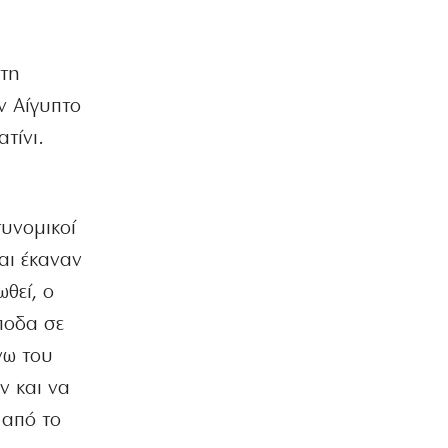
στη
ν Αίγυπτο
τίνι.
τυνομικοί
αι έκαναν
θεί, ο
ποδα σε
νω του
ν και να
 από το