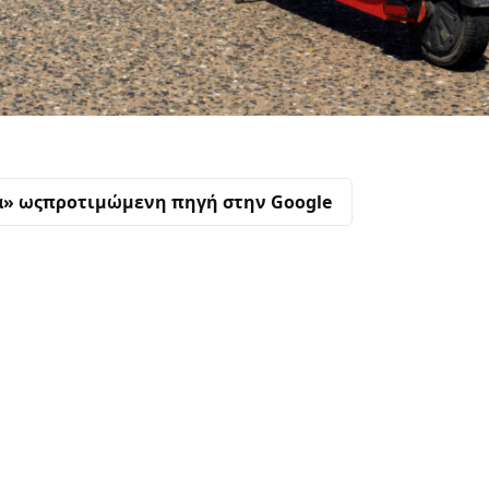
α» ως
προτιμώμενη πηγή στην Google