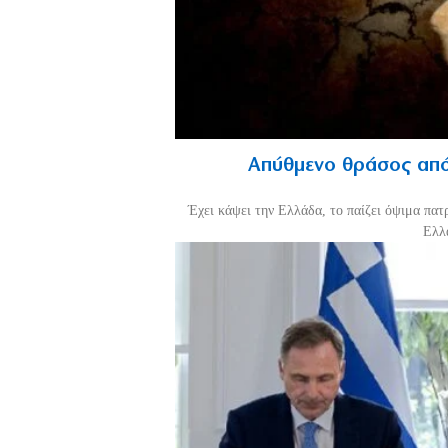
Απύθμενο θράσος από
Έχει κάψει την Ελλάδα, το παίζει όψιμα πατ
Ελλά