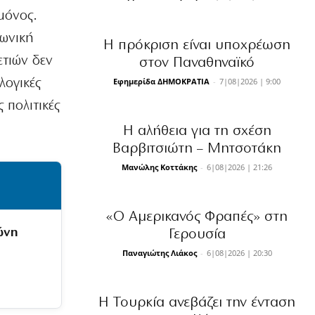
σπουδαστές
μόνος.
7|08|2026 | 18:10
νωνική
Η πρόκριση είναι υποχρέωση
ΕΛΛΑΔΑ
τιών δεν
στον Παναθηναϊκό
Πόρτο Γερμενό – Ψάθα: Οργή για
Εφημερίδα ΔΗΜΟΚΡΑΤΙΑ
-
7|08|2026 | 9:00
λογικές
κατεδαφιστέες 118 κατοικίες
7|08|2026 | 18:00
 πολιτικές
Η αλήθεια για τη σχέση
ΕΛΛΑΔΑ
Πολύ υψηλός κίνδυνος πυρκαγιάς σε
Βαρβιτσιώτη – Μητσοτάκη
Κρήτη και Νησιά του Β.Αιγαίου
Μανώλης Κοττάκης
-
6|08|2026 | 21:26
7|08|2026 | 17:55
ΕΛΛΑΔΑ
«Ο Αμερικανός Φραπές» στη
Βεβήλωσαν το εκκλησάκι της Σωτήρος
ώνη
Γερουσία
στον Σαρωνικό (φωτό)
7|08|2026 | 17:50
Παναγιώτης Λιάκος
-
6|08|2026 | 20:30
ΚΟΣΜΟΣ
Μακρόν και Μερτς φοβούνται
Η Τουρκία ανεβάζει την ένταση
παρέμβαση Πούτιν στις εκλογές