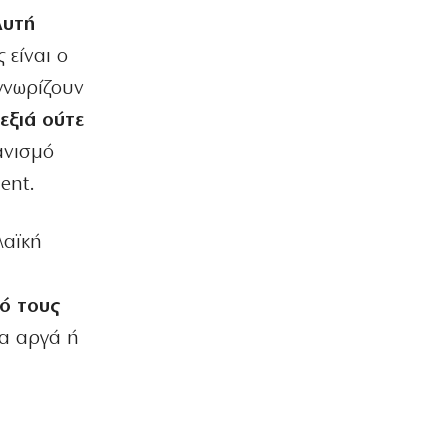
Αυτή
ΕΛΛΑΔΑ
Πυρκαγιές σε Μαρκόπουλο και
 είναι ο
Κόρινθο
γνωρίζουν
7|08|2026 | 17:05
εξιά ούτε
ΟΙΚΟΝΟΜΙΑ
ανισμό
Αυξάνεται το κύμα φυγής στη
σύνταξη
ent.
7|08|2026 | 17:00
λαϊκή
ΕΛΛΑΔΑ
Ἐρωτήματα συγκυριαρχίας γιά τό
καλώδιο στό Αἰγαῖο
πό τους
7|08|2026 | 16:50
ία αργά ή
ΕΛΛΑΔΑ
Παλαιοκώμη: Μητέρα και γιος άφησαν
την τελευταία τους πνοή στην
άσφαλτο
7|08|2026 | 16:40