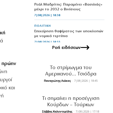
Ρεάλ Μαδρίτης: Παραμένει «Βασιλιάς»
μέχρι το 2032 ο Βινίσιους
7|08|2026 | 18:38
ΠΟΛΙΤΙΚΗ
Επιχείρηση θαψίματος των υποκλοπών
ϊκή
με νομικά τερτίπια
ρά
7|08|2026 | 18:33
Ροή ειδήσεων
ΕΛΛΑΔΑ
«Βόμβα» για υγεία και φωτιές οι
τοπικές χωματερές
ο πρώην
Το στρίμωγμα του
7|08|2026 | 18:30
ώνη
Αμερικανού… Τσιόδρα
υργοί
ΟΙΚΟΝΟΜΙΑ
Παναγιώτης Λιάκος
-
7|08|2026 | 18:45
Ενεργειακή ρήτρα: Το επενδυτικό
ικό και
σχέδιο του 1,1 δισ. ευρώ έως το 2028
νή
7|08|2026 | 18:20
Τι σημαίνει η προσέγγιση
Κούρδων – Τούρκων
ΟΙΚΟΝΟΜΙΑ
Σάββας Καλεντερίδης
-
7|08|2026 | 17:18
Επίδομα σίτισης 600 ευρώ για