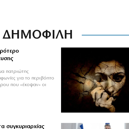
ΔΗΜΟΦΙΛΗ
ιρότερο
ευσης
ιμα πατριώτης
μφωνίες για το περιβόητο
πρου που «έκοψαν» οι
α συγκυριαρχίας