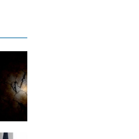
ΟΙΚΟΝΟΜΙΑ
Ρήτρα διαφυγής 1 δισ. για ενέργεια
7|08|2026 | 16:30
ΚΟΣΜΟΣ
Θέουτα: Αγωνία για την ταυτοποίηση
80 νεκρών μεταναστών
7|08|2026 | 16:20
ΠΟΛΙΤΙΚΗ
Υπερπτήσεις πάνω από νησιά και
παραβιάσεις άρχισε ξανά η Τουρκία
7|08|2026 | 16:13
ΠΟΛΙΤΙΚΗ
Τσουκαλάς: Αποτυχία στην ενέργεια με
εθνικούς πόρους
7|08|2026 | 16:10
ΟΙΚΟΝΟΜΙΑ