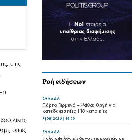
ς, στις
.
Ροή ειδήσεων
ινη
ΕΛΛΑΔΑ
Πόρτο Γερμενό – Ψάθα: Οργή για
κατεδαφιστέες 118 κατοικίες
7|08|2026 | 18:00
βασιλικής
τάμι, όπως
ΕΛΛΑΔΑ
Πολύ υψηλός κίνδυνος πυρκαγιάς σε