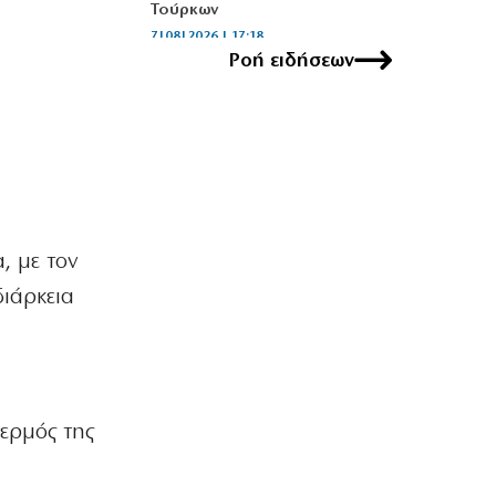
Τούρκων
7|08|2026 | 17:18
Ροή ειδήσεων
ΕΛΛΑΔΑ
Φτάνει στην κορύφωση της η έξοδος
των αδειούχων
7|08|2026 | 17:15
ΚΟΣΜΟΣ
Επικοινωνία Πούτιν – Μοχάμεντ μπιν
Ζάγεντ για Κόλπο και Ουκρανία
, με τον
7|08|2026 | 17:10
διάρκεια
ΕΛΛΑΔΑ
Πυρκαγιές σε Μαρκόπουλο και
Κόρινθο
7|08|2026 | 17:05
γερμός της
ΟΙΚΟΝΟΜΙΑ
Αυξάνεται το κύμα φυγής στη
σύνταξη