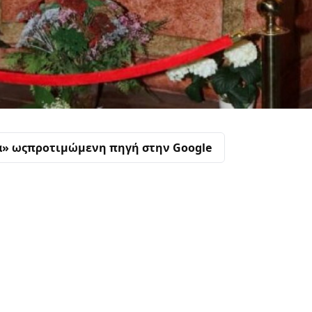
α» ως
προτιμώμενη πηγή στην Google