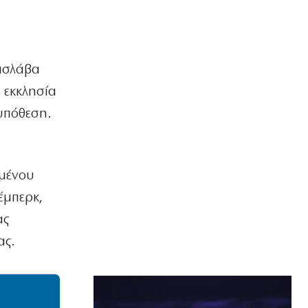
βισλάβα
ό εκκλησία
υπόθεση.
υμένου
έμπερκ,
ας
ας.