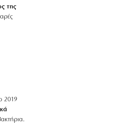
ος της
βαρές
ο 2019
ικά
βακτήρια.