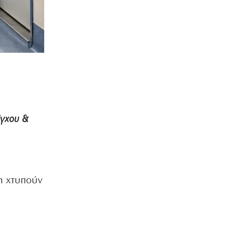
έγχου &
η χτυπούν