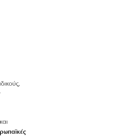
ιδικούς,
ν
και
υρωπαϊκές