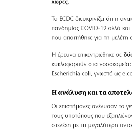
χώρες
.
Το ECDC διευκρινίζει ότι η α
πανδημίας COVID-19 αλλά και ε
που απαιτήθηκε για τη μελέτη 
Η έρευνα επικεντρώθηκε σε
δύ
κυκλοφορούν στα νοσοκομεία: 
Escherichia coli, γνωστό ως e.co
Η ανάλυση και τα αποτε
Οι επιστήμονες ανέλυσαν το γ
τους υποτύπους που εξαπλώνον
στελέχη με τη μεγαλύτερη αντο