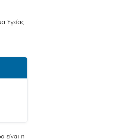
μα Υγείας
α είναι η