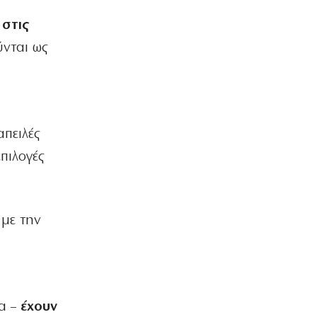
 στις
ύνται ως
απειλές
πιλογές
με την
δα –
έχουν