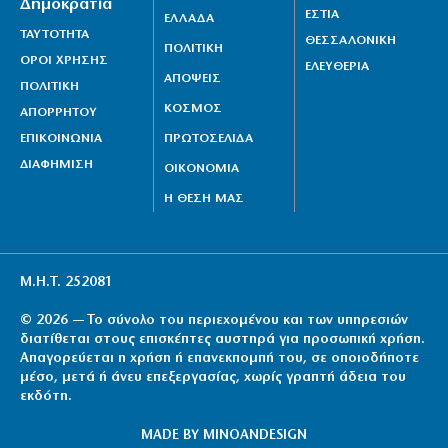
Δημοκρατία
ΕΣΤΙΑ
ΕΛΛΑΔΑ
ΤΑΥΤΟΤΗΤΑ
ΘΕΣΣΑΛΟΝΙΚΗ
ΠΟΛΙΤΙΚΗ
ΟΡΟΙ ΧΡΗΣΗΣ
ΕΛΕΥΘΕΡΙΑ
ΑΠΟΨΕΙΣ
ΠΟΛΙΤΙΚΗ
ΚΟΣΜΟΣ
ΑΠΟΡΡΗΤΟΥ
ΕΠΙΚΟΙΝΩΝΙΑ
ΠΡΩΤΟΣΕΛΙΔΑ
ΔΙΑΦΗΜΙΣΗ
ΟΙΚΟΝΟΜΙΑ
Η ΘΕΣΗ ΜΑΣ
Μ.Η.Τ. 252081
© 2026 — Το σύνολο του περιεχομένου και των υπηρεσιών
διατίθεται στους επισκέπτες αυστηρά για προσωπική χρήση.
Απαγορεύεται η χρήση ή επανεκπομπή του, σε οποιοδήποτε
μέσο, μετά ή άνευ επεξεργασίας, χωρίς γραπτή άδεια του
εκδότη.
MADE BY
MINOANDESIGN