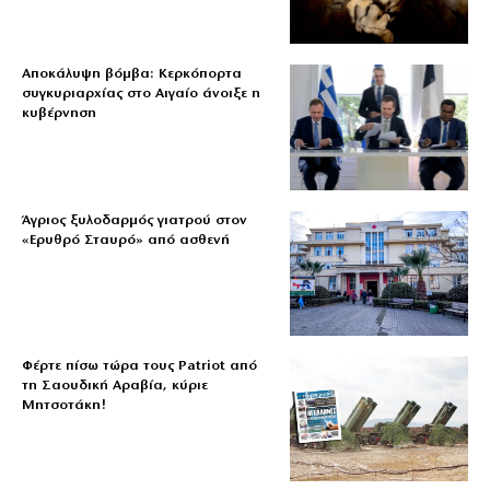
Αποκάλυψη βόμβα: Κερκόπορτα
συγκυριαρχίας στο Αιγαίο άνοιξε η
κυβέρνηση
Άγριος ξυλοδαρμός γιατρού στον
«Ερυθρό Σταυρό» από ασθενή
Φέρτε πίσω τώρα τους Patriot από
τη Σαουδική Αραβία, κύριε
Μητσοτάκη!