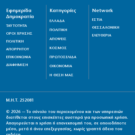
Εφημερίδα
Κατηγορίες
Network
Δημοκρατία
ΕΣΤΙΑ
ΕΛΛΑΔΑ
ΤΑΥΤΟΤΗΤΑ
ΘΕΣΣΑΛΟΝΙΚΗ
ΠΟΛΙΤΙΚΗ
ΟΡΟΙ ΧΡΗΣΗΣ
ΕΛΕΥΘΕΡΙΑ
ΑΠΟΨΕΙΣ
ΠΟΛΙΤΙΚΗ
ΚΟΣΜΟΣ
ΑΠΟΡΡΗΤΟΥ
ΕΠΙΚΟΙΝΩΝΙΑ
ΠΡΩΤΟΣΕΛΙΔΑ
ΔΙΑΦΗΜΙΣΗ
ΟΙΚΟΝΟΜΙΑ
Η ΘΕΣΗ ΜΑΣ
Μ.Η.Τ. 252081
© 2026 — Το σύνολο του περιεχομένου και των υπηρεσιών
διατίθεται στους επισκέπτες αυστηρά για προσωπική χρήση.
Απαγορεύεται η χρήση ή επανεκπομπή του, σε οποιοδήποτε
μέσο, μετά ή άνευ επεξεργασίας, χωρίς γραπτή άδεια του
εκδότη.