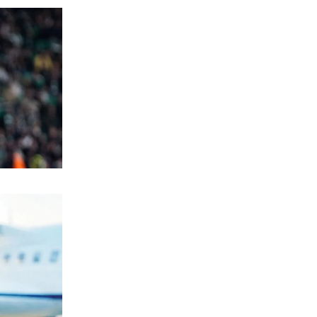
ΕΛΛΑΔΑ
Πόρτο Γερμενό – Ψάθα: Οργή για
κατεδαφιστέες 118 κατοικίες
7|08|2026 | 18:00
ΕΛΛΑΔΑ
Πολύ υψηλός κίνδυνος πυρκαγιάς σε
Κρήτη και Νησιά του Β.Αιγαίου
7|08|2026 | 17:55
ΕΛΛΑΔΑ
Βεβήλωσαν το εκκλησάκι της Σωτήρος
στον Σαρωνικό (φωτό)
7|08|2026 | 17:50
ΚΟΣΜΟΣ
Μακρόν και Μερτς φοβούνται
παρέμβαση Πούτιν στις εκλογές
7|08|2026 | 17:30
ΕΛΛΑΔΑ
Χαλκιδική: Επιχείρηση διάσωσης