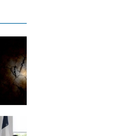
ΕΛΛΑΔΑ
Καλοχώρι: Πεθαίνει πολύτιμος
βιότοπος
7|08|2026 | 19:00
ΕΛΛΑΔΑ
Νέο κύμα phishing με ψεύτικα email
του e‑ΕΦΚΑ
7|08|2026 | 18:52
ΑΠΟΨΕΙΣ
Άντονι Φάουτσι στη Γερουσία των
ΗΠΑ: Επικαλέστηκε δικαίωμα σιωπής
για τον κορωνοϊό
7|08|2026 | 18:45
ΑΘΛΗΤΙΚΑ
Ρεάλ Μαδρίτης: Παραμένει «Βασιλιάς»
μέχρι το 2032 ο Βινίσιους
7|08|2026 | 18:38