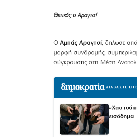
Θετικός ο Αραγτσί
Ο
Αμπάς Αραγτσί
, δήλωσε απ
μορφή συνδρομής, συμπεριλαμ
σύγκρουσης στη Μέση Ανατολ
ΔΙΑΒΑΣΤΕ ΕΠ
«Χαστούκι
εισόδημα