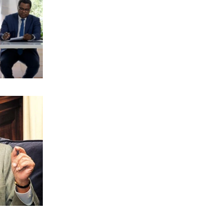
ΠΟΛΙΤΙΚΗ
Υποκλοπές: Πώς η κυβέρνηση
Μητσοτάκη επιχειρεί να «θάψει» την
υπόθεση με νομικά τερτίπια
7|08|2026 | 18:33
ΕΛΛΑΔΑ
«Βόμβα» για υγεία και φωτιές οι
τοπικές χωματερές
7|08|2026 | 18:30
ΟΙΚΟΝΟΜΙΑ
Ενεργειακή ρήτρα: Το επενδυτικό
σχέδιο του 1,1 δισ. ευρώ έως το 2028
7|08|2026 | 18:20
ΟΙΚΟΝΟΜΙΑ
Επίδομα σίτισης 600 ευρώ για
σπουδαστές
7|08|2026 | 18:10