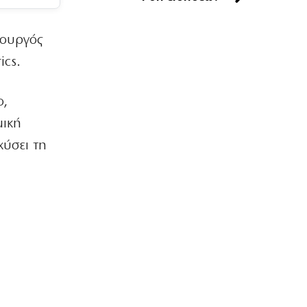
ΑΘΛΗΤΙΚΑ
Διάλογος… έπος Βιτάλις-Μάριου
πουργός
Ηλιόπουλου (βίντεο)
7|08|2026 | 19:40
ics.
ΟΙΚΟΝΟΜΙΑ
Νέο τουριστικό χωροταξικό: Τι αλλάζει
ο,
– Πού μπαίνουν περιορισμοί
μική
7|08|2026 | 19:30
χύσει τη
ΚΟΣΜΟΣ
Νέα θανατηφόρα επίθεση από τους
Χούθι
7|08|2026 | 19:20
ΕΛΛΑΔΑ
Τουρκική εταιρεία προελαύνει στη
Χαλκιδική με «διαβατήριο» την Golden
Visa
7|08|2026 | 19:10