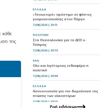
ΕΛΛΑΔΑ
«Τσουχτερό» πρόστιμο σε ψήστες
γουρουνοπούλας στον Πύργο
7|08|2026 | 20:15
ε κάθε
ΠΟΛΙΤΙΚΗ
Στη Θεσσαλονίκη για τη ΔΕΘ ο
λυση της
Τσίπρας
7|08|2026 | 20:10
Ακίς
Ολο και λιγότερους ενδιαφέρει η
πολιτική
7|08|2026 | 20:00
ΕΛΛΑΔΑ
Ασυνεννοησία για την διερεύνηση της
πτώσης των ελικοπτέρων
7|08|2026 | 19:50
Ροή ειδήσεων