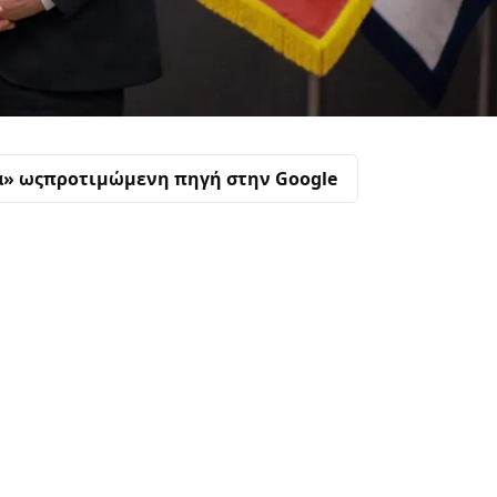
α» ως
προτιμώμενη πηγή στην Google