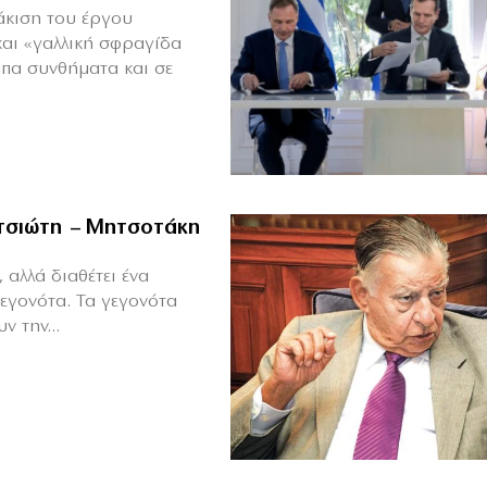
άκιση του έργου
και «γαλλική σφραγίδα
υπα συνθήματα και σε
ιτσιώτη – Μητσοτάκη
 αλλά διαθέτει ένα
γεγονότα. Τα γεγονότα
ν την...