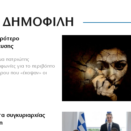
ΔΗΜΟΦΙΛΗ
ιρότερο
ευσης
ιμα πατριώτης
μφωνίες για το περιβόητο
πρου που «έκοψαν» οι
α συγκυριαρχίας
η