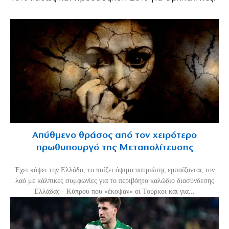
Απύθμενο θράσος από τον χειρότερο
πρωθυπουργό της Μεταπολίτευσης
Έχει κάψει την Ελλάδα, το παίζει όψιμα πατριώτης εμπαίζοντας τον
λαό με κάλπικες συμφωνίες για το περιβόητο καλώδιο διασύνδεσης
Ελλάδας - Κύπρου που «έκοψαν» οι Τούρκοι και για...