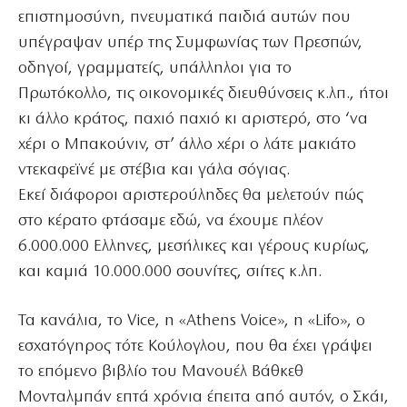
επιστημοσύνη, πνευματικά παιδιά αυτών που
υπέγραψαν υπέρ της Συμφωνίας των Πρεσπών,
οδηγοί, γραμματείς, υπάλληλοι για το
Πρωτόκολλο, τις οικονομικές διευθύνσεις κ.λπ., ήτοι
κι άλλο κράτος, παχιό παχιό κι αριστερό, στο ‘να
χέρι ο Μπακούνιν, στ’ άλλο χέρι ο λάτε μακιάτο
ντεκαφεϊνέ με στέβια και γάλα σόγιας.
Εκεί διάφοροι αριστερούληδες θα μελετούν πώς
στο κέρατο φτάσαμε εδώ, να έχουμε πλέον
6.000.000 Ελληνες, μεσήλικες και γέρους κυρίως,
και καμιά 10.000.000 σουνίτες, σιίτες κ.λπ.
Τα κανάλια, το Vice, η «Athens Voice», η «Lifo», ο
εσχατόγηρος τότε Κούλογλου, που θα έχει γράψει
το επόμενο βιβλίο του Μανουέλ Βάθκεθ
Μονταλμπάν επτά χρόνια έπειτα από αυτόν, ο Σκάι,