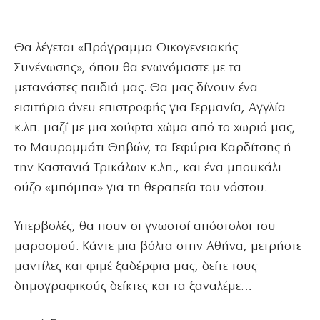
Θα λέγεται «Πρόγραμμα Οικογενειακής
Συνένωσης», όπου θα ενωνόμαστε με τα
μετανάστες παιδιά μας. Θα μας δίνουν ένα
εισιτήριο άνευ επιστροφής για Γερμανία, Αγγλία
κ.λπ. μαζί με μια χούφτα χώμα από το χωριό μας,
το Μαυρομμάτι Θηβών, τα Γεφύρια Καρδίτσης ή
την Καστανιά Τρικάλων κ.λπ., και ένα μπουκάλι
ούζο «μπόμπα» για τη θεραπεία του νόστου.
Υπερβολές, θα πουν οι γνωστοί απόστολοι του
μαρασμού. Κάντε μια βόλτα στην Αθήνα, μετρήστε
μαντίλες και φιμέ ξαδέρφια μας, δείτε τους
δημογραφικούς δείκτες και τα ξαναλέμε…