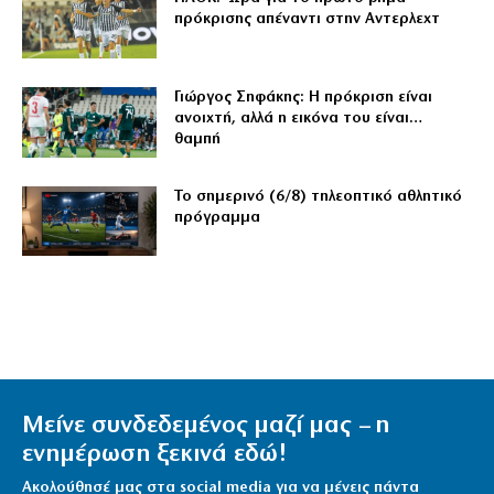
πρόκρισης απέναντι στην Αντερλεχτ
Γιώργος Σηφάκης: Η πρόκριση είναι
ανοιχτή, αλλά η εικόνα του είναι…
θαμπή
Το σημερινό (6/8) τηλεοπτικό αθλητικό
πρόγραμμα
Μείνε συνδεδεμένος μαζί μας – η
ενημέρωση ξεκινά εδώ!
Ακολούθησέ μας στα social media για να μένεις πάντα