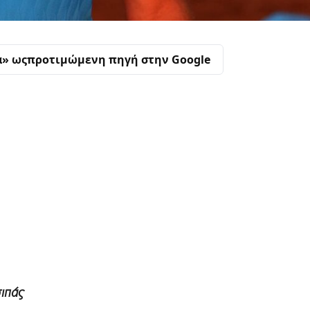
α» ως
προτιμώμενη πηγή στην Google
σιπάς