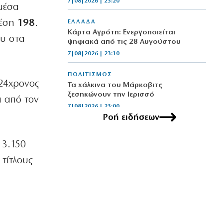
7|08|2026 | 23:20
 μέσα
θέση
198
.
ΕΛΛΑΔΑ
Κάρτα Αγρότη: Ενεργοποιείται
ου στα
ψηφιακά από τις 28 Αυγούστου
7|08|2026 | 23:10
ΠΟΛΙΤΙΣΜΟΣ
 24χρονος
Τα χάλκινα του Μάρκοβιτς
ξεσηκώνουν την Ιερισσό
α από τον
7|08|2026 | 23:00
Ροή ειδήσεων
ΕΛΛΑΔΑ
Σύλληψη τριών ατόμων για εισαγωγή
 3.150
και διακίνηση 18 κιλών SKUNK
τίτλους
7|08|2026 | 22:50
ΟΙΚΟΝΟΜΙΑ
Γιατί η Ευρώπη παραμένει ευάλωτη στο
φυσικό αέριο
7|08|2026 | 22:40