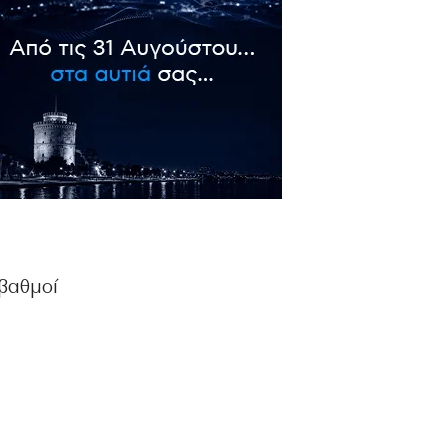
 βαθμοί