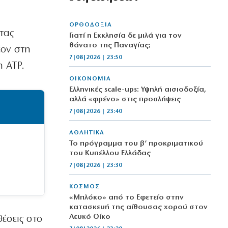
ΟΡΘΟΔΟΞΙΑ
τας
Γιατί η Εκκλησία δε μιλά για τον
θάνατο της Παναγίας;
έον στη
7|08|2026 | 23:50
η ATP.
ΟΙΚΟΝΟΜΙΑ
Ελληνικές scale-ups: Υψηλή αισιοδοξία,
αλλά «φρένο» στις προσλήψεις
7|08|2026 | 23:40
ΑΘΛΗΤΙΚΑ
Το πρόγραμμα του β’ προκριματικού
του Κυπέλλου Ελλάδας
7|08|2026 | 23:30
ΚΟΣΜΟΣ
«Μπλόκο» από το Εφετείο στην
κατασκευή της αίθουσας χορού στον
Λευκό Οίκο
έσεις στο