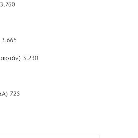
 3.760
 3.665
ακστάν) 3.230
ΔΑ) 725