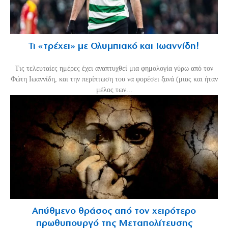
Τι «τρέχει» με Ολυμπιακό και Ιωαννίδη!
Τις τελευταίες ημέρες έχει αναπτυχθεί μια φημολογία γύρω από τον
Φώτη Ιωαννίδη, και την περίπτωση του να φορέσει ξανά (μιας και ήταν
μέλος των...
Απύθμενο θράσος από τον χειρότερο
πρωθυπουργό της Μεταπολίτευσης