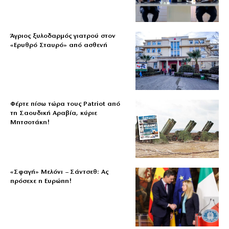
Άγριος ξυλοδαρμός γιατρού στον
«Ερυθρό Σταυρό» από ασθενή
Φέρτε πίσω τώρα τους Patriot από
τη Σαουδική Αραβία, κύριε
Μητσοτάκη!
«Σφαγή» Μελόνι – Σάντσεθ: Ας
πρόσεχε η Ευρώπη!