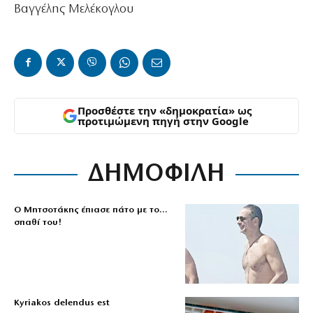
Βαγγέλης Μελέκογλου
Προσθέστε την «δημοκρατία» ως
προτιμώμενη πηγή στην Google
ΔΗΜΟΦΙΛΗ
Ο Μητσοτάκης έπιασε πάτο με το…
σπαθί του!
Kyriakos delendus est