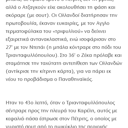
αλλά ο Ατζαγκούν είχε ακολουθήσει τη φάση και
σκόραρε (με σουτ). Οι Ολλανδοί διατήρησαν την
πρωτοβουλία, έκαναν ευκαιρίες, με τον Αγγλο
τερματοφύλακα του «τριφυλλιού» να δείχνει
εξαιρετικά αντανακλαστικά, ενώ ισοφάρισαν στο
27′ με τον Ντεπάι (η μπάλα κόντραρε στο πόδι του
Τριανταφυλλόπουλου). Στο 36′ ο Ζέκα πρόλαβε και
σταμάτησε την ταχύτατη αντεπίθεση των Ολλανδών
(αντίκρισε την κίτρινη κάρτα), για να πάρει εκ
νέου το προβάδισμα ο Παναθηναϊκός.
Ηταν το 43ο λεπτό, όταν ο Τριανταφυλλόπουλος
σέντραρε προς την πλευρά του Καρέλη, αυτός με
κεφαλιά-πάσα έστρωσε στον Πέτριτς, ο οποίος με
γυριστό σουτ από το ημικύκλιο της περιοχής