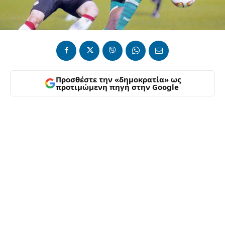
Προσθέστε την «δημοκρατία» ως
προτιμώμενη πηγή στην Google