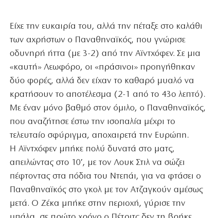
Είχε την ευκαιρία του, αλλά την πέταξε στο καλάθι
των αχρήστων ο Παναθηναϊκός, που γνώρισε
οδυνηρή ήττα (με 3-2) από την Αϊντχόφεν. Σε μια
«καυτή» Λεωφόρο, οι «πράσινοι» προηγήθηκαν
δύο φορές, αλλά δεν είχαν το καθαρό μυαλό να
κρατήσουν το αποτέλεσμα (2-1 από το 43ο λεπτό).
Με έναν μόνο βαθμό στον όμιλο, ο Παναθηναϊκός,
που αναζήτησε έστω την ισοπαλία μέχρι το
τελευταίο σφύριγμα, αποχαιρετά την Ευρώπη.
Η Αϊντχόφεν μπήκε πολύ δυνατά στο ματς,
απειλώντας στο 10′, με τον Λουκ Στιλ να σώζει
πέφτοντας στα πόδια του Ντεπάι, για να φτάσει ο
Παναθηναϊκός στο γκολ με τον Ατζαγκούν αμέσως
μετά. Ο Ζέκα μπήκε στην περιοχή, γύρισε την
μπάλα, σε πρώτο χρόνο ο Πέτριτς δεν τη βρήκε,