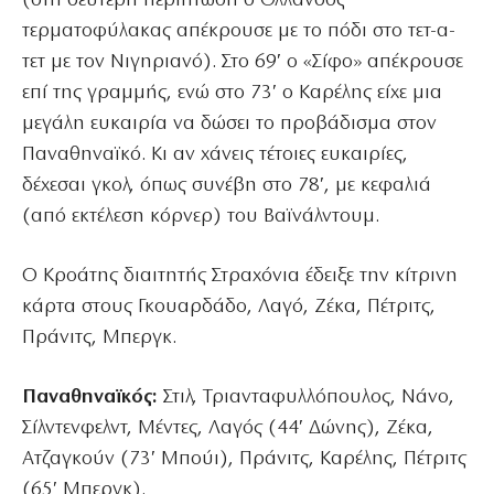
(στη δεύτερη περίπτωση ο Ολλανδός
τερματοφύλακας απέκρουσε με το πόδι στο τετ-α-
τετ με τον Νιγηριανό). Στο 69′ ο «Σίφο» απέκρουσε
επί της γραμμής, ενώ στο 73′ ο Καρέλης είχε μια
μεγάλη ευκαιρία να δώσει το προβάδισμα στον
Παναθηναϊκό. Κι αν χάνεις τέτοιες ευκαιρίες,
δέχεσαι γκολ, όπως συνέβη στο 78′, με κεφαλιά
(από εκτέλεση κόρνερ) του Βαϊνάλντουμ.
Ο Κροάτης διαιτητής Στραχόνια έδειξε την κίτρινη
κάρτα στους Γκουαρδάδο, Λαγό, Ζέκα, Πέτριτς,
Πράνιτς, Μπεργκ.
Παναθηναϊκός:
Στιλ, Τριανταφυλλόπουλος, Νάνο,
Σίλντενφελντ, Μέντες, Λαγός (44′ Δώνης), Ζέκα,
Ατζαγκούν (73′ Μπούι), Πράνιτς, Καρέλης, Πέτριτς
(65′ Μπεργκ).