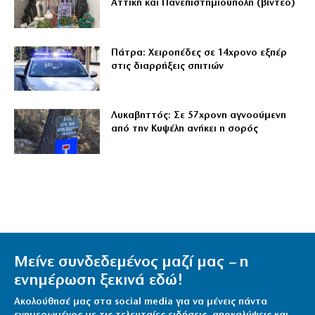
Αττική και Πανεπιστημιούπολη (βίντεο)
Πάτρα: Χειροπέδες σε 14χρονο εξπέρ
στις διαρρήξεις σπιτιών
Λυκαβηττός: Σε 57χρονη αγνοούμενη
από την Κυψέλη ανήκει η σορός
Μείνε συνδεδεμένος μαζί μας – η
ενημέρωση ξεκινά εδώ!
Ακολούθησέ μας στα social media για να μένεις πάντα