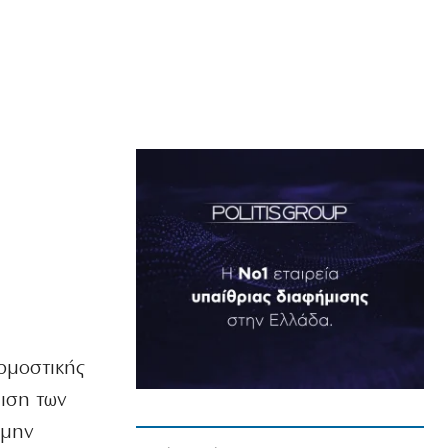
αρμοστικής
μιση των
 μην