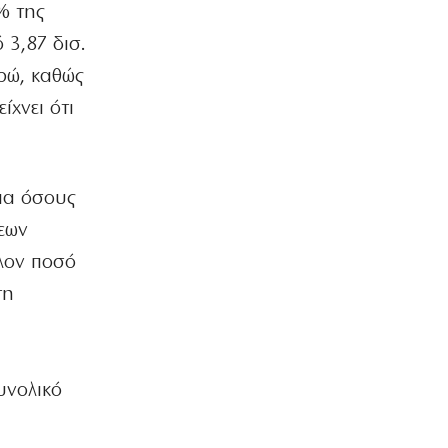
% της
Στη Μπαρτσελόνα ο γιος του Μέσι
 3,87 δισ.
6|08|2026 | 19:40
ρώ, καθώς
ΠΑΡΑΠΟΛΙΤΙΚΑ
VAR και ησυχάσαμε…
ίχνει ότι
6|08|2026 | 19:30
ΕΛΛΑΔΑ
Θεσσαλονίκη: «Στέγνωσε» η
για όσους
λιμνοθάλασσα Καλοχωρίου –
εων
Αποκαρδιωτικές εικόνες
6|08|2026 | 19:20
λλον ποσό
τη
ΕΛΛΑΔΑ
Πυρκαγιά στην Σκύρο: Ενισχύθηκαν οι
εναέριες δυνάμεις
6|08|2026 | 19:15
υνολικό
ΕΛΛΑΔΑ
Σκιάθος: 39χρονη Βρετανίδα μητέρα
μέθυσε την κόρη της και προκάλεσε