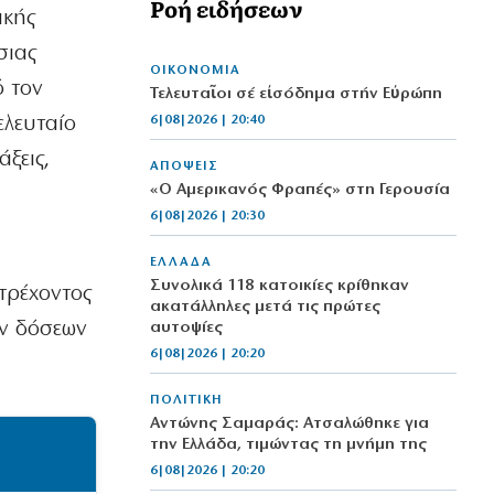
Ροή ειδήσεων
ακής
σιας
ΟΙΚΟΝΟΜΙΑ
ό τον
Τελευταῖοι σέ εἰσόδημα στήν Εὐρώπη
ελευταίο
6|08|2026 | 20:40
ξεις,
ΑΠΟΨΕΙΣ
«Ο Αμερικανός Φραπές» στη Γερουσία
6|08|2026 | 20:30
ΕΛΛΑΔΑ
Συνολικά 118 κατοικίες κρίθηκαν
τρέχοντος
ακατάλληλες μετά τις πρώτες
ων δόσεων
αυτοψίες
6|08|2026 | 20:20
.
ΠΟΛΙΤΙΚΗ
Αντώνης Σαμαράς: Ατσαλώθηκε για
την Ελλάδα, τιμώντας τη μνήμη της
6|08|2026 | 20:20