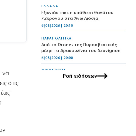
ΕΛΛΑΔΑ
Εξιχνιάστηκε η υπόθεση θανάτου
72χρονου στα Άνω Λιόσια
6|08|2026 | 20:10
ΠΑΡΑΠΟΛΙΤΙΚΑ
Από τα Drones της Πυροσβεστικής
μέχρι τα Δρακουλίνια του Sauvignon
6|08|2026 | 20:00
ΟΙΚΟΝΟΜΙΑ
ι να
Ροή ειδήσεων
Από τον τουρισμό τελευταίας στιγμής
ις στις
σε μια ποιοτική ανάπτυξη
6|08|2026 | 19:50
 έως
ο
MEDIA
Διαβάστε αυτή την Παρασκευή στην
DEALnews
6|08|2026 | 19:45
ον
ΑΘΛΗΤΙΚΑ