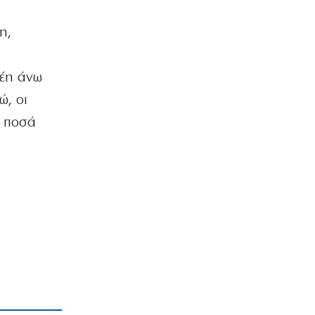
6|08|2026 | 18:30
η,
ΕΛΛΑΔΑ
Απλώνεται το πράσινο, ακριβαίνει η
συντήρησή του
ρέη άνω
6|08|2026 | 18:20
ώ, οι
ΠΟΛΙΤΙΚΗ
α ποσά
Μία ακόμα αποχώρηση από το κόμμα
της Μαρίας Καρυστιανού
6|08|2026 | 18:10
ΚΟΣΜΟΣ
Sueddeutsche Zeitung: Πυρομαχικά
μετέφερε το ουκρανικό αεροσκάφος
6|08|2026 | 18:05
ΑΠΟΨΕΙΣ
Η Στιβαρότητα της Δεξιάς
6|08|2026 | 18:00