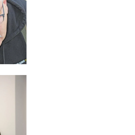
ΑΠΟΨΕΙΣ
Η αλήθεια για τη σχέση Βαρβιτσιώτη –
Μητσοτάκη
6|08|2026 | 21:26
ΟΙΚΟΝΟΜΙΑ
Με μισθούς Βαλκανίων και τιμές
δυτικής Ευρώπης!
6|08|2026 | 21:25
ΑΘΛΗΤΙΚΑ
Λιβάι Γκαρσία: Να πετύχουμε τους
στόχους μας στο τέλος της σεζόν
6|08|2026 | 21:20
ΕΛΛΑΔΑ
Σαμοθράκη: Αίσιο τέλος στη διάσωση
15χρονης από τη Γριά Βάθρα
6|08|2026 | 21:10