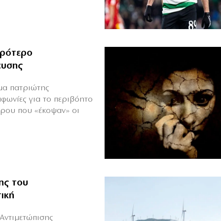
ιρότερο
ευσης
ιμα πατριώτης
μφωνίες για το περιβόητο
πρου που «έκοψαν» οι
ης του
ική
Αντιμετώπισης