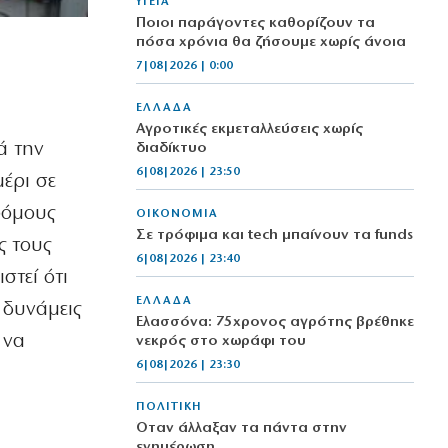
ΥΓΕΙΑ
Ποιοι παράγοντες καθορίζουν τα
πόσα χρόνια θα ζήσουμε χωρίς άνοια
7|08|2026 | 0:00
ΕΛΛΑΔΑ
Αγροτικές εκμεταλλεύσεις χωρίς
ά την
διαδίκτυο
6|08|2026 | 23:50
μέρι σε
ρόμους
ΟΙΚΟΝΟΜΙΑ
Σε τρόφιμα και tech μπαίνουν τα funds
ς τους
6|08|2026 | 23:40
στεί ότι
ΕΛΛΑΔΑ
 δυνάμεις
Ελασσόνα: 75χρονος αγρότης βρέθηκε
 να
νεκρός στο χωράφι του
6|08|2026 | 23:30
ΠΟΛΙΤΙΚΗ
Όταν άλλαξαν τα πάντα στην
ενημέρωση