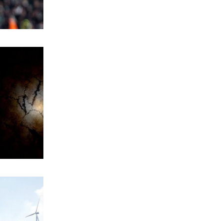
παραλία Σίβηρη
6|08|2026 | 22:25
ΑΘΛΗΤΙΚΑ
UEFA: Διατηρεί το μποϊκοτάζ στα
Παγκόσμια Κύπελλα
6|08|2026 | 22:20
ΟΙΚΟΝΟΜΙΑ
Aκριβαίνει γάλα και φέτα
6|08|2026 | 22:10
ΠΟΛΙΤΙΣΜΟΣ
Επίδαυρος: Η «Μήδεια» συναντά την…
Τεχνητή Νοημοσύνη
6|08|2026 | 22:00
ΑΘΛΗΤΙΚΑ
Έρχεται ο Σαββίδης και φέρνει…
«μπαμ» στον ΠΑΟΚ!
6|08|2026 | 21:55