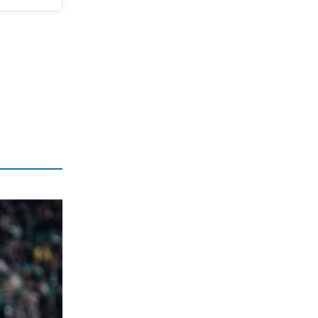
ΟΛΘ: Νέα επένδυση σε σύγχρονο
εξοπλισμό – 8 νέα Straddle Carriers
στο λιμάνι
6|08|2026 | 22:50
ΑΘΛΗΤΙΚΑ
Όλα για όλα για την ανατροπή ο ΠΑΟΚ
6|08|2026 | 22:47
ΚΟΣΜΟΣ
Ιστορική επίσκεψη Ζελένσκι στη
Σερβία
6|08|2026 | 22:40
ΠΟΛΙΤΙΣΜΟΣ
Αγιον Ορος: Εικαστικό ταξίδι σιωπής
και πίστης
6|08|2026 | 22:30
ΕΛΛΑΔΑ
Χαλκιδική: Νεκρός 69χρονος στην