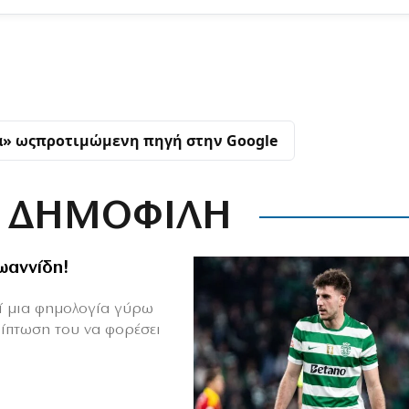
α» ως
προτιμώμενη πηγή στην Google
ΔΗΜΟΦΙΛΗ
Ιωαννίδη!
θεί μια φημολογία γύρω
ρίπτωση του να φορέσει