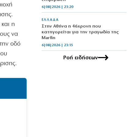
ριοχή
6|08|2026 | 23:20
ωσης.
ΕΛΛΑΔΑ
 και η
Στην Αθήνα η 46χρονη που
κατηγορείται για την τραγωδία της
τους να
Marfin
στην οδό
6|08|2026 | 23:15
που
Ροή ειδήσεων
ΟΙΚΟΝΟΜΙΑ
κρισης.
Delivery: Γιατί το αφορολόγητο στα
φιλοδωρήματα δεν αρκεί – Τι ζητούν οι
διανομείς (βίντεο)
6|08|2026 | 23:10
ΑΘΛΗΤΙΚΑ
Ο Ορτέγκα αποχαιρέτησε τον
Ολυμπιακό και υπογράφει στη Ρίβερ
Πλέιτ
6|08|2026 | 23:00
ΕΛΛΑΔΑ