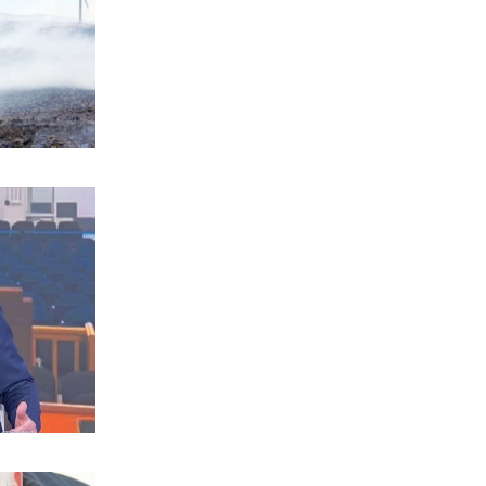
ΚΟΣΜΟΣ
Reuters: Ανησυχία στις ΗΠΑ για
αστάθεια στη Μέση Ανατολή
6|08|2026 | 21:50
ΕΛΛΑΔΑ
Επτά μήνες ανενεργά τα νέα
αεροπλάνα της Πυροσβεστικής
6|08|2026 | 21:40
ΚΟΣΜΟΣ
Ιταλία όπως… Μυστράς: 50χρονος
έπαιρνε τη σύνταξη της νεκρής
μητέρας του
6|08|2026 | 21:35
ΠΟΛΙΤΙΣΜΟΣ
«Χάσαμε τη θεία Στοπ»: Μια θεία, ένας
θάνατος, αμέτρητα αδιέξοδα
6|08|2026 | 21:30