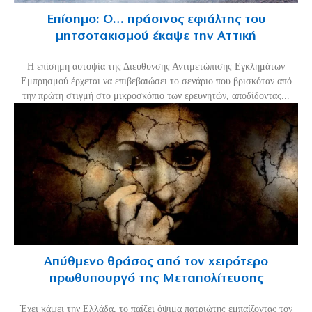
Επίσημο: Ο… πράσινος εφιάλτης του
μητσοτακισμού έκαψε την Αττική
Η επίσημη αυτοψία της Διεύθυνσης Αντιμετώπισης Εγκλημάτων
Εμπρησμού έρχεται να επιβεβαιώσει το σενάριο που βρισκόταν από
την πρώτη στιγμή στο μικροσκόπιο των ερευνητών, αποδίδοντας...
Απύθμενο θράσος από τον χειρότερο
πρωθυπουργό της Μεταπολίτευσης
Έχει κάψει την Ελλάδα, το παίζει όψιμα πατριώτης εμπαίζοντας τον