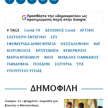
Προσθέστε την «δημοκρατία» ως
προτιμώμενη πηγή στην Google
# TAGS
Covid-19
ΑΣΘΕΝΕΙΣ Covid
ΑΤΤΙΚΗ
ΕΛΕΥΘΕΡΗ ΕΝΤΑΤΙΚΗ
ΕΣΥ
ΕΦΗΜΕΡΙΔΑ ΔΗΜΟΚΡΑΤΙΑ
ΘΕΣΣΑΛΟΝΙΚΗ
ΚΑΤ
ΚΟΡΟΝΟΙΟΣ
ΚΡΟΥΣΜΑΤΑ
ΚΥΒΕΡΝΗΣΗ
ΜΑΡΙΑ ΝΤΑΓΑΝΟΥ
ΜΕΘ
ΜΙΧΑΛΗΣ ΓΙΑΝΝΑΚΟΣ
ΠΑΝΔΗΜΙΑ
ΠΟΕΔΗΝ
ΣΩΤΗΡΙΑ
ΥΠΕ
ΥΠΟΥΡΓΕΙΟ ΥΓΕΙΑΣ
ΔΗΜΟΦΙΛΗ
Ζωάρα: Σε «ψαγμένη» παραλία για
βουτιές ο Μητσοτάκης