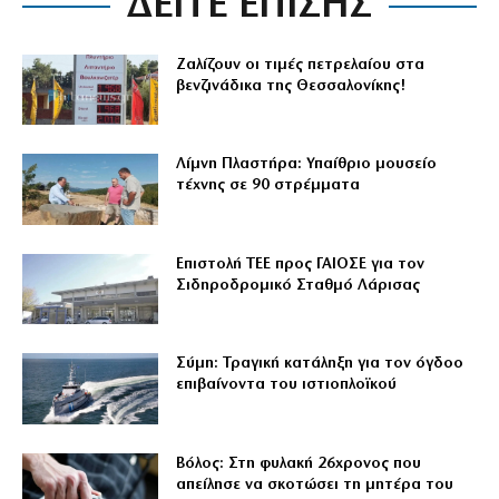
ΔΕΙΤΕ ΕΠΙΣΗΣ
Ζαλίζουν οι τιμές πετρελαίου στα
βενζινάδικα της Θεσσαλονίκης!
Λίμνη Πλαστήρα: Υπαίθριο μουσείο
τέχνης σε 90 στρέμματα
Επιστολή ΤΕΕ προς ΓΑΙΟΣΕ για τον
Σιδηροδρομικό Σταθμό Λάρισας
Σύμη: Τραγική κατάληξη για τον όγδοο
επιβαίνοντα του ιστιοπλοϊκού
Βόλος: Στη φυλακή 26χρονος που
απείλησε να σκοτώσει τη μητέρα του