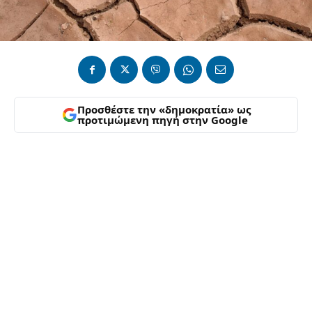
Προσθέστε την «δημοκρατία» ως
προτιμώμενη πηγή στην Google