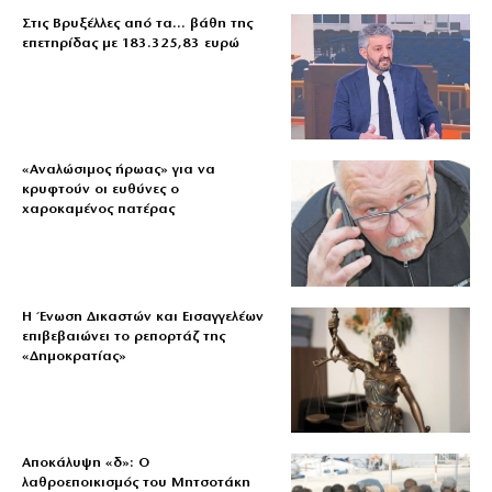
Στις Βρυξέλλες από τα… βάθη της
επετηρίδας με 183.325,83 ευρώ
«Aναλώσιμος ήρωας» για να
κρυφτούν οι ευθύνες ο
χαροκαμένος πατέρας
Η Ένωση Δικαστών και Εισαγγελέων
επιβεβαιώνει το ρεπορτάζ της
«Δημοκρατίας»
Αποκάλυψη «δ»: Ο
λαθροεποικισμός του Μητσοτάκη