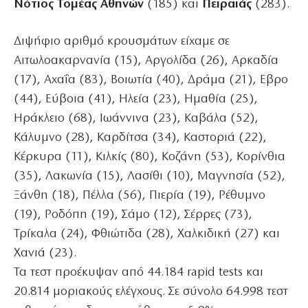
Νότιος Τομέας Αθηνών
(185) και
Πειραιάς
(283).
Διψήφιο αριθμό κρουσμάτων είχαμε σε
Αιτωλοακαρνανία (15), Αργολίδα (26), Αρκαδία
(17), Αχαΐα (83), Βοιωτία (40), Δράμα (21), Εβρο
(44), Εύβοια (41), Ηλεία (23), Ημαθία (25),
Ηράκλειο (68), Ιωάννινα (23), Καβάλα (52),
Κάλυμνο (28), Καρδίτσα (34), Καστοριά (22),
Κέρκυρα (11), Κιλκίς (80), Κοζάνη (53), Κορίνθια
(35), Λακωνία (15), Λασίθι (10), Μαγνησία (52),
Ξάνθη (18), Πέλλα (56), Πιερία (19), Ρέθυμνο
(19), Ροδόπη (19), Σάμο (12), Σέρρες (73),
Τρίκαλα (24), Φθιώτιδα (28), Χαλκιδική (27) και
Χανιά (23).
Τα τεστ προέκυψαν από 44.184 rapid tests και
20.814 μοριακούς ελέγχους. Σε σύνολο 64.998 τεστ