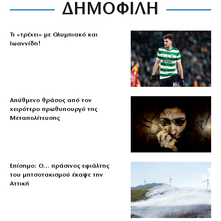
ΔΗΜΟΦΙΛΗ
Τι «τρέχει» με Ολυμπιακό και
Ιωαννίδη!
Απύθμενο θράσος από τον
χειρότερο πρωθυπουργό της
Μεταπολίτευσης
Επίσημο: Ο… πράσινος εφιάλτης
του μητσοτακισμού έκαψε την
Αττική