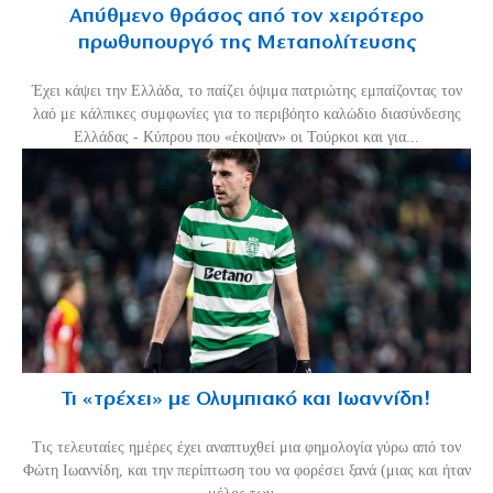
Απύθμενο θράσος από τον χειρότερο
πρωθυπουργό της Μεταπολίτευσης
Έχει κάψει την Ελλάδα, το παίζει όψιμα πατριώτης εμπαίζοντας τον
λαό με κάλπικες συμφωνίες για το περιβόητο καλώδιο διασύνδεσης
Ελλάδας - Κύπρου που «έκοψαν» οι Τούρκοι και για...
Τι «τρέχει» με Ολυμπιακό και Ιωαννίδη!
Τις τελευταίες ημέρες έχει αναπτυχθεί μια φημολογία γύρω από τον
Φώτη Ιωαννίδη, και την περίπτωση του να φορέσει ξανά (μιας και ήταν