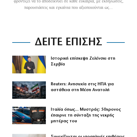
φροντίζει να το αποδεικνύει σε κάθε ευκαιρία, με εκδηλώσεις,
παρουσιάσεις και εγκαίνια που αξιοποιούνται ως...
ΔΕΙΤΕ ΕΠΙΣΗΣ
Ιστορική επίσκεψη Ζελένσκι στη
Σερβία
Reuters: Ανησυχία στις ΗΠΑ για
αστάθεια στη Μέση Ανατολή
Ιταλία όπως… Μυστράς: 50χρονος
έπαιρνε τη σύνταξη της νεκρής
μητέρας του
Συνεχίζονται οι ισραηλινές επιθέσεις