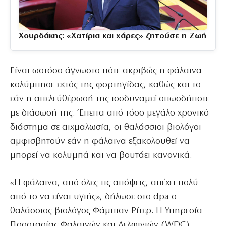
Χουρδάκης: «Χατίρια και χάρες» ζητούσε η Ζωή
Είναι ωστόσο άγνωστο πότε ακριβώς η φάλαινα
κολύμπησε εκτός της φορτηγίδας, καθώς και το
εάν η απελεύθέρωσή της ισοδυναμεί οπωσδήποτε
με διάσωσή της. Έπειτα από τόσο μεγάλο χρονικό
διάστημα σε αιχμαλωσία, οι θαλάσσιοι βιολόγοι
αμφισβητούν εάν η φάλαινα εξακολουθεί να
μπορεί να κολυμπά και να βουτάει κανονικά.
«Η φάλαινα, από όλες τις απόψεις, απέχει πολύ
από το να είναι υγιής», δήλωσε στο dpa ο
θαλάσσιος βιολόγος Φάμπιαν Ρίτερ. Η Υπηρεσία
Προστασίας Φαλαινών και Δελφινιών (WDC)