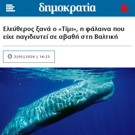
Ελεύθερος ξανά ο «Τίμι», η φάλαινα που
είχε παγιδευτεί σε αβαθή στη Βαλτική
2|05|2026 | 16:23