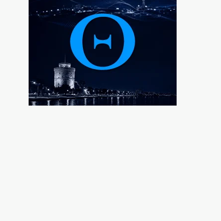
Οψιμη αποθέωση του Τραμπ από
Γεωργιάδη και Κυρανάκη
7|08|2026 | 15:00
Το Αιγαίο σε εταιρία με μπίζνες στην
Τουρκία!
7|08|2026 | 14:53
ΣΥΡΙΖΑ: Η ρήτρα από μόνη της δεν μειώνει
το κόστος του ρεύματος
7|08|2026 | 14:50
ΠΑΣΟΚ: «Ο κ. Γεωργιάδης συνεχίζει να
πετάει χαρταετό»
7|08|2026 | 14:40
Στο ΣτΕ το «πραξικόπημα» Μητσοτάκη
7|08|2026 | 14:30