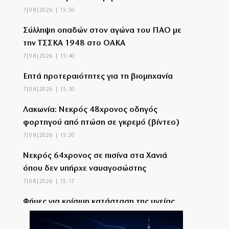
7|08|2026 | 15:50
Σύλληψη οπαδών στον αγώνα του ΠΑΟ με
την ΤΣΣΚΑ 1948 στο ΟΑΚΑ
7|08|2026 | 15:40
Επτά προτεραιότητες για τη βιομηχανία
7|08|2026 | 15:30
Λακωνία: Νεκρός 48χρονος οδηγός
φορτηγού από πτώση σε γκρεμό (βίντεο)
7|08|2026 | 15:20
Νεκρός 64χρονος σε πισίνα στα Χανιά
όπου δεν υπήρχε ναυαγοσώστης
7|08|2026 | 15:17
Φήμες για κρίσιμη κατάσταση της υγείας
του Χαμενεΐ
7|08|2026 | 15:10