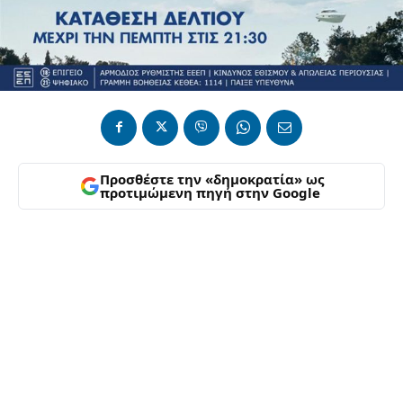
Προσθέστε την «δημοκρατία» ως
προτιμώμενη πηγή στην Google