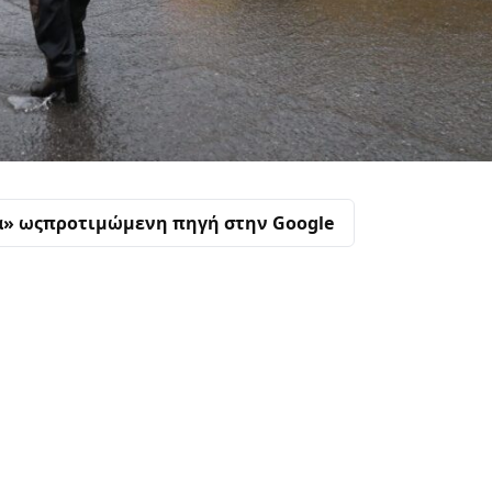
α» ως
προτιμώμενη πηγή στην Google