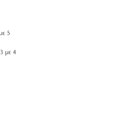
με 5
3 με 4