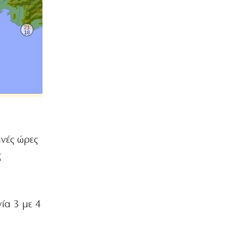
ινές ώρες
ς
ία 3 με 4