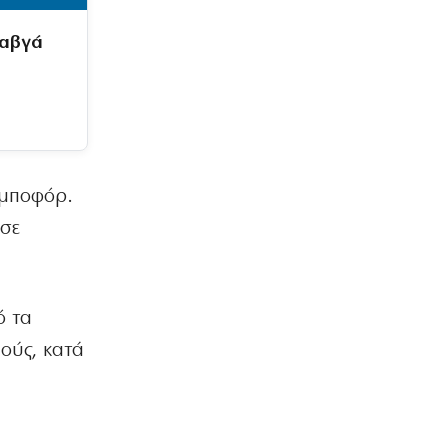
καβγά
 μποφόρ.
 σε
ό τα
μούς, κατά