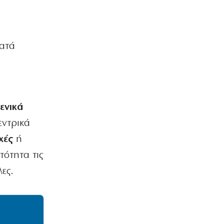
κατά
ενικά
εντρικά
χές
ή
τότητα τις
λες.