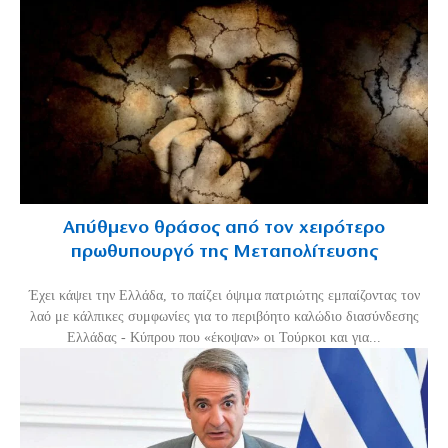
Απύθμενο θράσος από τον χειρότερο
πρωθυπουργό της Μεταπολίτευσης
Έχει κάψει την Ελλάδα, το παίζει όψιμα πατριώτης εμπαίζοντας τον
λαό με κάλπικες συμφωνίες για το περιβόητο καλώδιο διασύνδεσης
Ελλάδας - Κύπρου που «έκοψαν» οι Τούρκοι και για...