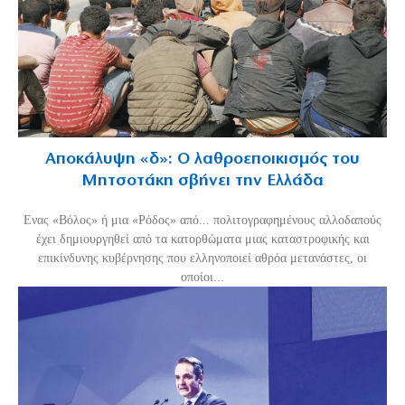
Αποκάλυψη «δ»: Ο λαθροεποικισμός του
Μητσοτάκη σβήνει την Ελλάδα
Ενας «Βόλος» ή μια «Ρόδος» από... πολιτογραφημένους αλλοδαπούς
έχει δημιουργηθεί από τα κατορθώματα μιας καταστροφικής και
επικίνδυνης κυβέρνησης που ελληνοποιεί αθρόα μετανάστες, οι
οποίοι...