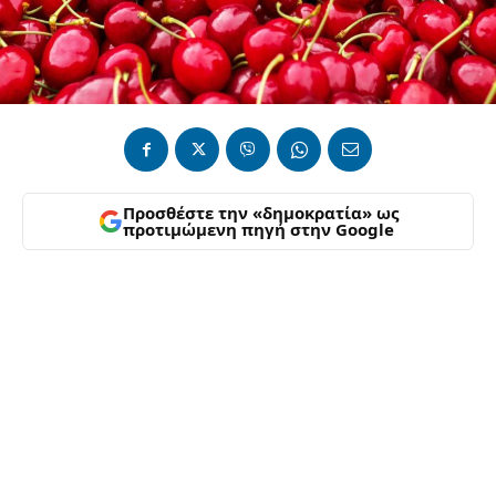
Προσθέστε την «δημοκρατία» ως
προτιμώμενη πηγή στην Google