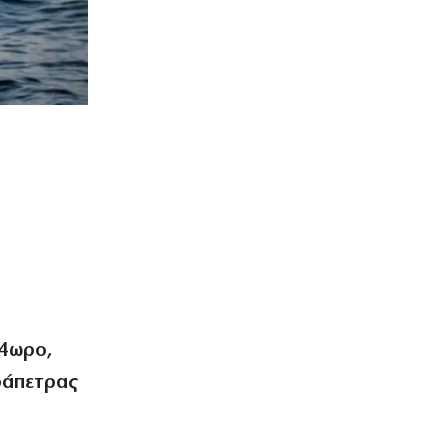
4ωρο,
ράπετρας