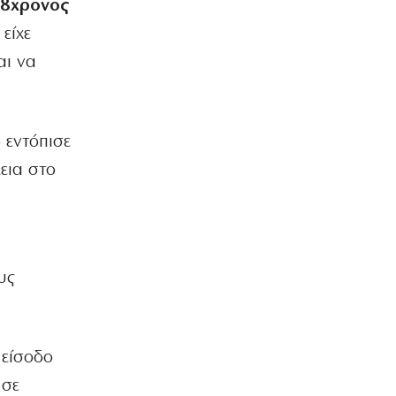
18χρονος
είχε
αι να
 εντόπισε
εια στο
υς
 είσοδο
 σε