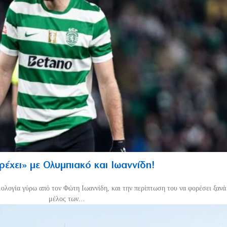
τρέχει» με Ολυμπιακό και Ιωαννίδη!
μολογία γύρω από τον Φώτη Ιωαννίδη, και την περίπτωση του να φορέσει ξανά 
μέλος των...