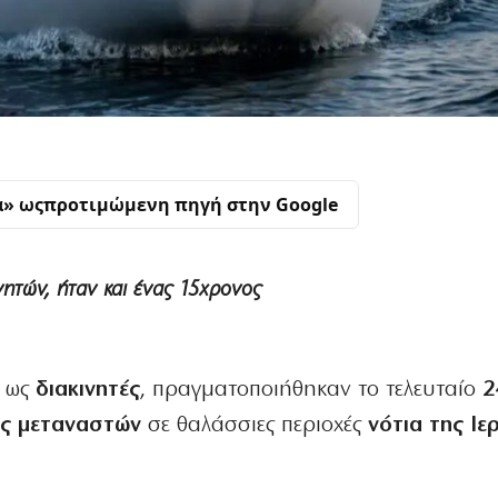
α» ως
προτιμώμενη πηγή στην Google
νητών, ήταν και ένας 15χρονος
ι ως
διακινητές
, πραγματοποιήθηκαν το τελευταίο
2
ς μεταναστών
σε θαλάσσιες περιοχές
νότια της Ιε