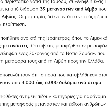
ρο περιστατικό νότια της Γαύδου, συνελήφθη ένας
 μετά από διάσωση
39 μεταναστών από λέμβο
που 
 Λιβύη
ς. Οι μαρτυρίες δείχνουν ότι ο νεαρός φέρετ
ν περίπτωση.
ιήθηκε ανοικτά της Ιεράπετρας, όπου το Λιμενικό
ς μετανάστες
. Οι επιβάτες μεταφέρθηκαν με ασφάλ
συνελήφθη ένας 20χρονος από το Νότιο Σουδάν, που
ι τη μεταφορά τους από τη Λιβύη προς την Ελλάδα.
 αποκαλύπτουν ότι τα ποσά που καταβλήθηκαν στο
νονταν από
3.000 έως 6.000 δολάρια ανά άτομο
.
λληφθέντες αντιμετωπίζουν κατηγορίες για παράνομη
υπης μεταφοράς μεταναστών και έκθεση ανθρώπων