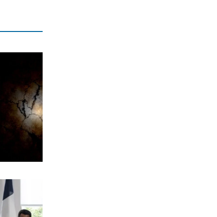
Χανιά: Αναστέλλονται τα τακτικά
ραντεβού αγγειοχειρουργού λόγω
κλοπής
7|08|2026 | 21:20
ΕΛΛΑΔΑ
Εμφύλιος στις λαϊκές αγορές
7|08|2026 | 21:10
ΗΡΕΜΟΛΟΓΙΟ
Ασύστολο… πρωθυπουργικό δούλεμα
πάνω στις στάχτες της Αττικής
7|08|2026 | 21:00
Ο κοριός
… Όταν ο μητσοτακισμός παρέδωσε
την Ελλάδα στους Τούρκους
7|08|2026 | 21:00
ΕΛΛΑΔΑ
Πυρκαγιά στην Αχλαδιά Σητείας