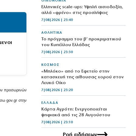
ΟΙΚΟΝΟΜΙΑ
Ελληνικές scale-ups: Υψηλή αισιοδοξία,
αλλά «φρένο» στις προσλήψεις
7|08|2026 | 23:40
ΑΘΛΗΤΙΚΑ
Το πρόγραμμα του β’ προκριματικού
μενοι
του Κυπέλλου Ελλάδας
7|08|2026 | 23:30
ΚΟΣΜΟΣ
«Μπλόκο» από το Εφετείο στην
κατασκευή της αίθουσας χορού στον
Λευκό Οίκο
των προσωρινών
7|08|2026 | 23:20
σω gov.gr στην
ΕΛΛΑΔΑ
Κάρτα Αγρότη: Ενεργοποιείται
ψηφιακά από τις 28 Αυγούστου
7|08|2026 | 23:10
Ροή ειδήσεων
ΠΟΛΙΤΙΣΜΟΣ