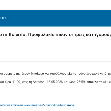
ΙΣΗΣ
στη Βοιωτία: Προφυλακίστηκαν οι τρεις κατηγορού
ηση συμμετοχής έχουν δικαίωμα να υποβάλουν μία και μόνο ένσταση κατά 
αι ώρα 11:00, έως τη Δευτέρα, 18.05.2026 και ώρα 23:59, αποκλειστικά μέ
lise/apozemioseis-kai-parokhes/koinonikos-tourismos