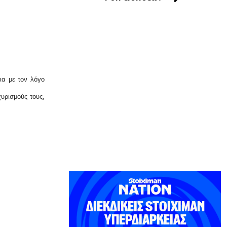
Τα χάλκινα του Μάρκοβιτς
ξεσηκώνουν την Ιερισσό
7|08|2026 | 23:00
ΕΛΛΑΔΑ
Σύλληψη τριών ατόμων για εισαγωγή
και διακίνηση 18 κιλών SKUNK
ια με τον λόγο
7|08|2026 | 22:50
υρισμούς τους,
ΟΙΚΟΝΟΜΙΑ
Γιατί η Ευρώπη παραμένει ευάλωτη στο
φυσικό αέριο
7|08|2026 | 22:40
ΕΛΛΑΔΑ
Πτήση Ryanair: Νέα δεδομένα και
αγωγές για το σπασμένο παράθυρο
στο αεροπλάνο!
7|08|2026 | 22:35
ΠΟΛΙΤΙΣΜΟΣ