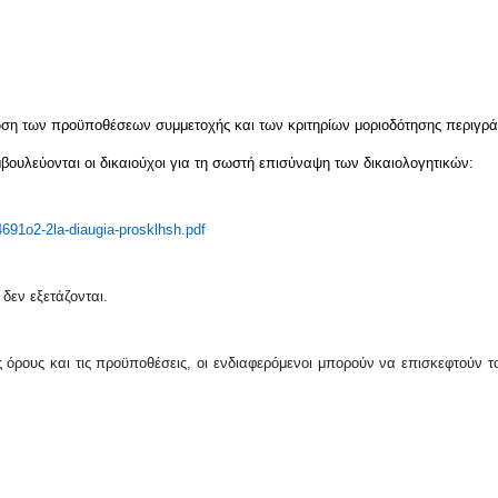
ωση των προϋποθέσεων συμμετοχής και των κριτηρίων μοριοδότησης περιγρά
ουλεύονται οι δικαιούχοι για τη σωστή επισύναψη των δικαιολογητικών:
4691o2-2la-diaugia-prosklhsh.pdf
δεν εξετάζονται.
ς όρους και τις προϋποθέσεις, οι ενδιαφερόμενοι μπορούν να επισκεφτούν τ