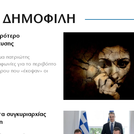
ΔΗΜΟΦΙΛΗ
ιρότερο
ευσης
ιμα πατριώτης
μφωνίες για το περιβόητο
πρου που «έκοψαν» οι
α συγκυριαρχίας
η