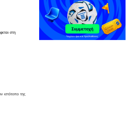
Ριζοσπαστική «Αντιγόνη» συναντά τον
σύγχρονο χορό στην Επίδαυρο
7|08|2026 | 22:30
ΕΛΛΑΔΑ
φεται στη
Ρομά εμβόλιζε επανειλημμένα
σταθμευμένο όχημα μετά από καβγά
(βίντεο)
7|08|2026 | 22:20
ΟΙΚΟΝΟΜΙΑ
CVC: Στο 1,1 δισ. € η τιμή εκκίνησης
για 3 νέα πωλητήρια
7|08|2026 | 22:15
ον ιστότοπο της
ΑΘΛΗΤΙΚΑ
Ολυμπιακός: Έγινε «ερυθρολεύκος» ο
γιος του Ζιοβάνι
7|08|2026 | 22:10
ΕΛΛΑΔΑ