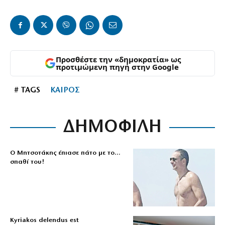
Προσθέστε την «δημοκρατία» ως
προτιμώμενη πηγή στην Google
# TAGS
ΚΑΙΡΟΣ
ΔΗΜΟΦΙΛΗ
Ο Μητσοτάκης έπιασε πάτο με το…
σπαθί του!
Kyriakos delendus est